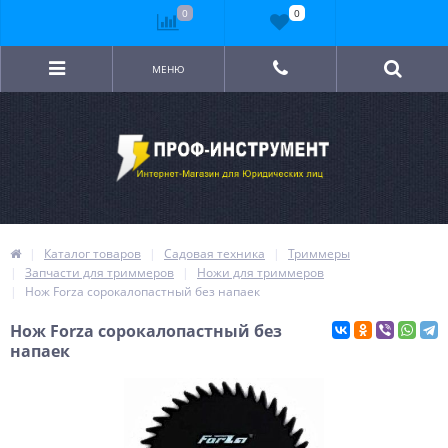
0
0
МЕНЮ
Каталог товаров
Садовая техника
Триммеры
Запчасти для триммеров
Ножи для триммеров
Нож Forza сорокалопастный без напаек
Нож Forza сорокалопастный без
напаек