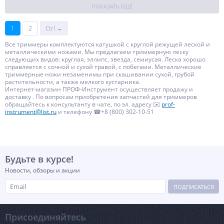
ПОКАЗАТЬ ЕЩЁ
1
2
Ctrl →
Все триммеры комплектуются катушкой с круглой режущей леской и
металлическими ножами. Мы предлагаем триммерную леску
следующих видов: круглая, эллипс, звезда, семиусая. Леска хорошо
справляется с сочной и сухой травой, с побегами. Металлические
триммерные ножи незаменимы при скашивании сухой, грубой
растительности, а также мелкого кустарника.
Интернет-магазин ПРОФ-Инструмент осуществляет продажу и
доставку . По вопросам приобретения запчастей для триммеров
обращайтесь к консультанту в чате, по эл. адресу ✉️
prof-
instrument@list.ru
и телефону ☎+8 (800) 302-10-51
Будьте в курсе!
Новости, обзоры и акции
ПОДПИСАТЬСЯ
Присоединяйтесь