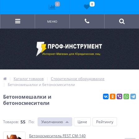
0
0
МЕНЮ
Каталог товаров
Строительное оборудование
Бетономешалки и бетоносмесители
Бетономешалки и
бетоносмесители
55
Товаров:
По
:
Умолчанию
Цене
Рейтингу
Бетоносмеситель FEST СМ-140