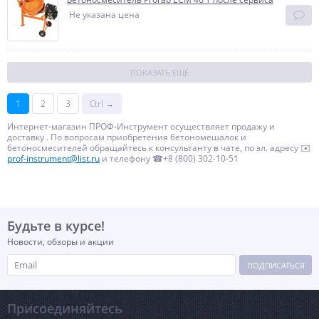
Не указана цена
ПОКАЗАТЬ ЕЩЁ
1
2
3
Ctrl →
Интернет-магазин ПРОФ-Инструмент осуществляет продажу и
доставку . По вопросам приобретения бетономешалок и
бетоносмесителей обращайтесь к консультанту в чате, по эл. адресу ✉️
prof-instrument@list.ru
и телефону ☎+8 (800) 302-10-51
Будьте в курсе!
Новости, обзоры и акции
ПОДПИСАТЬСЯ
Присоединяйтесь