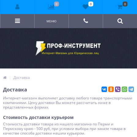
0
0
0
МЕНЮ
Доставка
Доставка
Интернет-магазин выполняет доставку любого товара транспортными
компаниями. Цену доставки Вы можете рассчитать ниже в
представленных формах.
Стоимость доставки курьером
Стоимость доставки товара из нашего магазина по Перми и
Пермскому краю - 500 руб, при условии выбора при заказе товара в
качестве способа доставки нашим курьером.