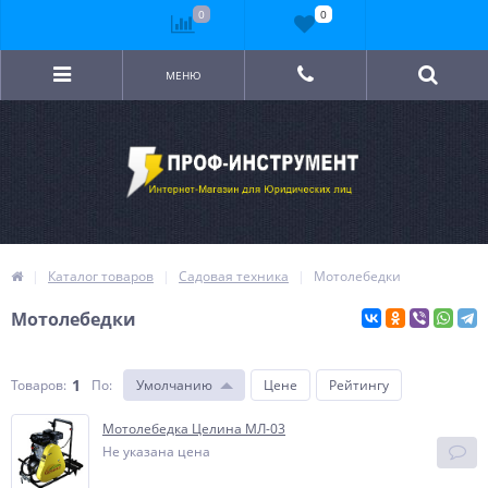
0
0
МЕНЮ
Каталог товаров
Садовая техника
Мотолебедки
Мотолебедки
1
Товаров:
По
:
Умолчанию
Цене
Рейтингу
Мотолебедка Целина МЛ-03
Не указана цена