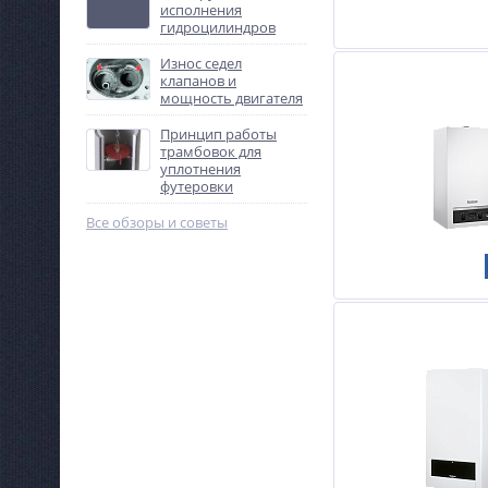
исполнения
гидроцилиндров
Износ седел
клапанов и
мощность двигателя
Принцип работы
трамбовок для
уплотнения
футеровки
Все обзоры и советы