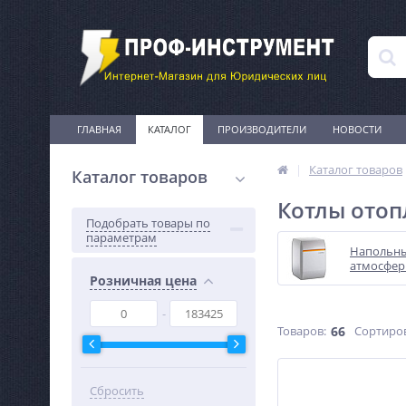
ГЛАВНАЯ
КАТАЛОГ
ПРОИЗВОДИТЕЛИ
НОВОСТИ
Каталог товаров
Каталог товаров
Котлы отоп
Подобрать товары по
параметрам
Напольн
атмосфер
Розничная цена
Товаров:
66
Сортиро
Сбросить