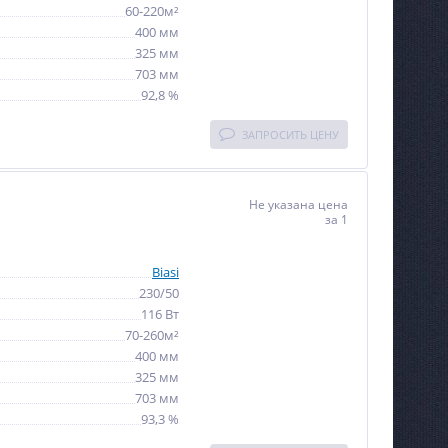
60-220м²
400 мм
325 мм
703 мм
92,8 %
ЗАПРОСИТЬ ЦЕНУ
Не указана цена
за 1
Biasi
230/50
116 Вт
70-260м²
400 мм
325 мм
703 мм
93,3 %