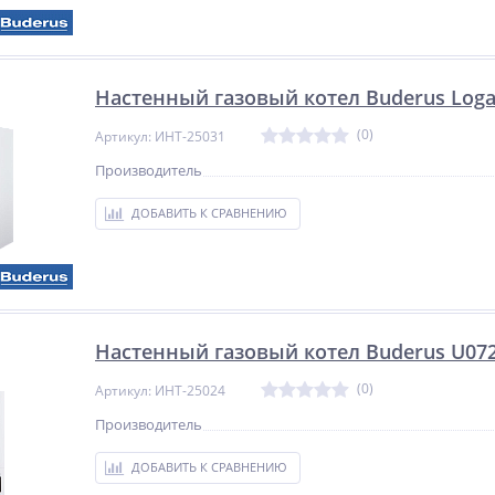
Настенный газовый котел Buderus Log
(0)
Артикул: ИНТ-25031
Производитель
ДОБАВИТЬ К СРАВНЕНИЮ
NEW
%
%
ХИТ
%
Настенный газовый котел Buderus U07
(0)
Артикул: ИНТ-25024
Производитель
y
Мультипликатор
Мультипликатор
индустриальный
индустриальный
ДОБАВИТЬ К СРАВНЕНИЮ
пневматический прямого
пневматический прямого
типа WAVOR PTW-14S
типа WAVOR PSW-10