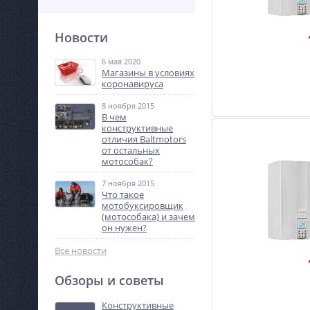
Новости
6 мая 2020
Магазины в условиях
коронавируса
8 ноября 2015
В чем
конструктивные
отличия Baltmotors
от остальных
мотособак?
7 ноября 2015
Что такое
мотобуксировщик
(мотособака) и зачем
он нужен?
Все новости
Обзоры и советы
Конструктивные