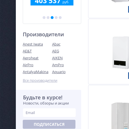
0
403 537
руб.
руб.
Производители
Anest Iwata
Abac
AE&T
AEG
Aeroheat
AIKEN
AirPro
AmPro
AntalyaMakina
Aquario
Все производители
Будьте в курсе!
Новости, обзоры и акции
ПОДПИСАТЬСЯ