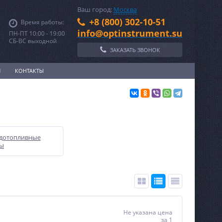
Ваш город:
Москва
+8 (800) 302-10-51
Время работы:
info@optinstrument.su
ПН-ПТ 10:00 - 19:00
СБ-ВС выходной
ЗАКАЗАТЬ ЗВОНОК
И
КОНТАКТЫ
дотопливные
лы
Не указана цена
за 1