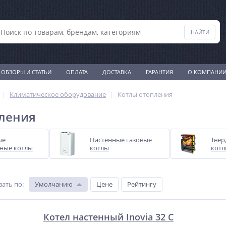
ОБЗОРЫ И СТАТЬИ
ОПЛАТА
ДОСТАВКА
ГАРАНТИЯ
О КОМПАНИ
Климатическое оборудование
Котлы отопления
ления
ые
Настенные газовые
Твер
ные котлы
котлы
кот
вать по
:
Умолчанию
Цене
Рейтингу
Котел настенный Inovia 32 C