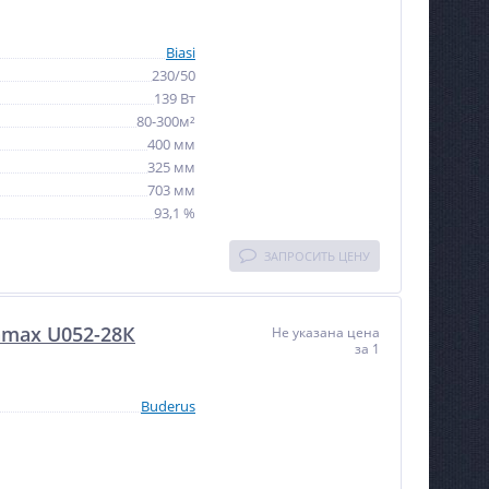
Biasi
230/50
139 Вт
80-300м²
400 мм
325 мм
703 мм
93,1 %
ЗАПРОСИТЬ ЦЕНУ
amax U052-28К
Не указана цена
за 1
Buderus