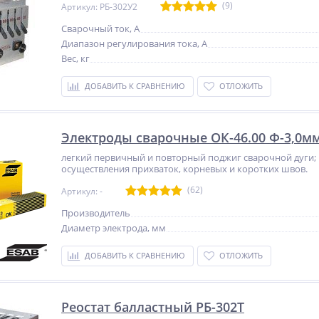
(9)
Артикул: РБ-302У2
Сварочный ток, А
Диапазон регулирования тока, А
Вес, кг
ДОБАВИТЬ К СРАВНЕНИЮ
ОТЛОЖИТЬ
Электроды сварочные ОК-46.00 Ф-3,0мм/
легкий первичный и повторный поджиг сварочной дуги;
NEW
NEW
NEW
осуществления прихваток, корневых и коротких швов.
ХИТ
ХИТ
%
(62)
Артикул: -
%
%
Производитель
Диаметр электрода, мм
ДОБАВИТЬ К СРАВНЕНИЮ
ОТЛОЖИТЬ
ат
Сварочный полуавтомат
Пистолет для вязки
Циклон ПДГ-240
арматуры NRT-25l
Реостат балластный РБ-302Т