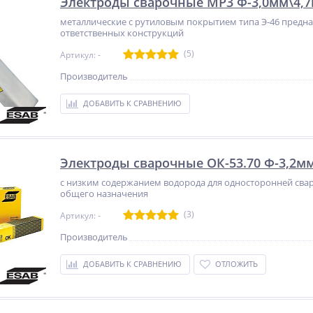
Электроды сварочные МР3 Ф-3,0мм\4,7к
металлические с рутиловым покрытием типа Э-46 предна
ответственных конструкций
(5)
Артикул: -
Производитель
ДОБАВИТЬ К СРАВНЕНИЮ
Электроды сварочные ОК-53.70 Ф-3,2мм\
с низким содержанием водорода для односторонней свар
общего назначения
(3)
Артикул: -
Производитель
ДОБАВИТЬ К СРАВНЕНИЮ
ОТЛОЖИТЬ