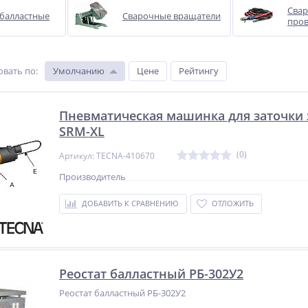
Свар
 балластные
Сварочные вращатели
про
овать по
:
Умолчанию
Цене
Рейтингу
Пневматическая машинка для заточки 
SRM-XL
(0)
Артикул: TECNA-410670
Производитель
ДОБАВИТЬ К СРАВНЕНИЮ
ОТЛОЖИТЬ
Реостат балластный РБ-302У2
Реостат балластный РБ-302У2