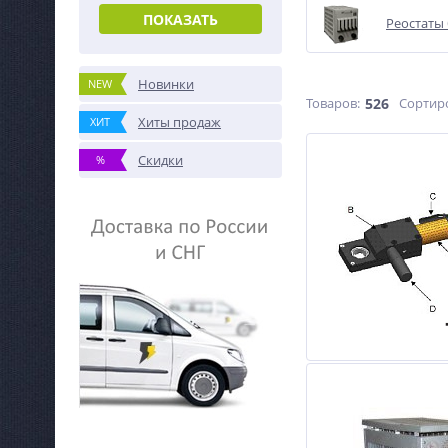
ПОКАЗАТЬ
Реостаты
Новинки
NEW
Товаров:
526
Сортир
Хиты продаж
ХИТ
Скидки
%