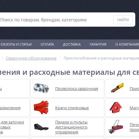
ОБЗОРЫ И СТАТЬИ
ОПЛАТА
ДОСТАВКА
ГАРАНТИЯ
О КОМПАНИ
Сварочное оборудование
Приспособления и расходные материа
ения и расходные материалы для с
ы
Проволока сварочная
Прис
аземления
Краги спилковые
Магн
для заточки
Педали и пульты
Печи
мовых
дистанционного
прок
ов
управления