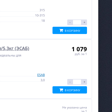
315
10-315
18
-
+
В КОРЗИНУ
1 079
5,3кг (ЭСАБ)
руб.
за 1
 идеальны для
NEW
NEW
ХИТ
ХИТ
%
%
ESAB
3,0
-
+
В КОРЗИНУ
Сварочный полуавтомат
Сварочный полуавтомат
КОНТУР MIG-MMA-165
Циклон ПДГ-160
Не указана цена
за 1