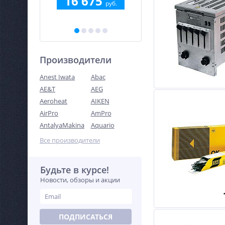
5
16 675
15 870
руб.
руб.
руб.
Производители
Anest Iwata
Abac
AE&T
AEG
Aeroheat
AIKEN
AirPro
AmPro
AntalyaMakina
Aquario
Все производители
Будьте в курсе!
Новости, обзоры и акции
ПОДПИСАТЬСЯ