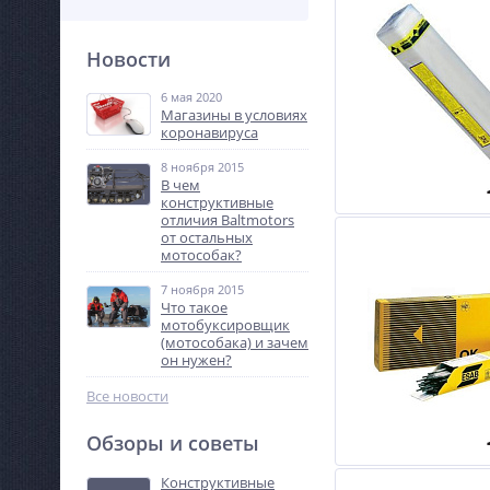
Новости
6 мая 2020
Магазины в условиях
коронавируса
8 ноября 2015
В чем
конструктивные
отличия Baltmotors
от остальных
мотособак?
7 ноября 2015
Что такое
мотобуксировщик
(мотособака) и зачем
он нужен?
Все новости
Обзоры и советы
Конструктивные