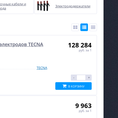
очные кабели и
Электрододержатели
вода
128 284
электродов TECNA
руб.
за 1
TECNA
-
+
В КОРЗИНУ
9 963
руб.
за 1