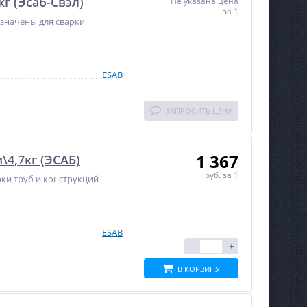
г (Эсаб-Свэл)
Не указана цена
за 1
значены для сварки
ESAB
ЗАПРОСИТЬ ЦЕНУ
1 367
4,7кг (ЭСАБ)
руб.
за 1
ки труб и конструкций
ESAB
-
+
В КОРЗИНУ