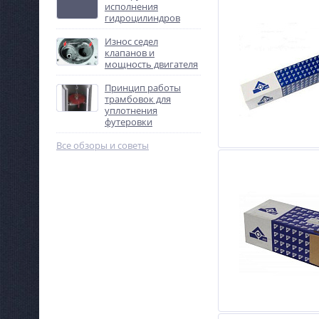
исполнения
гидроцилиндров
Износ седел
клапанов и
мощность двигателя
Принцип работы
трамбовок для
уплотнения
футеровки
Все обзоры и советы