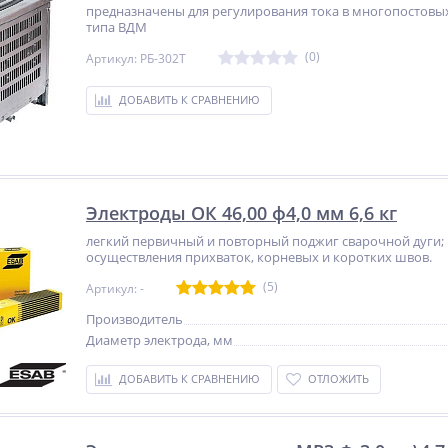
18 630
74 896
руб.
руб.
предназначены для регулирования тока в многопостов
типа ВДМ
(0)
Артикул: РБ-302Т
ДОБАВИТЬ К СРАВНЕНИЮ
Электроды ОК 46,00 ф4,0 мм 6,6 кг
легкий первичный и повторный поджиг сварочной дуги;
осуществления прихваток, корневых и коротких швов.
(5)
Артикул: -
Производитель
Диаметр электрода, мм
ДОБАВИТЬ К СРАВНЕНИЮ
ОТЛОЖИТЬ