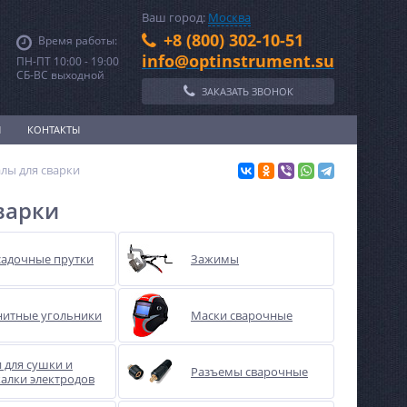
Ваш город:
Москва
+8 (800) 302-10-51
Время работы:
info@optinstrument.su
ПН-ПТ 10:00 - 19:00
СБ-ВС выходной
ЗАКАЗАТЬ ЗВОНОК
И
КОНТАКТЫ
лы для сварки
варки
адочные прутки
Зажимы
итные угольники
Маски сварочные
 для сушки и
Разъемы сварочные
алки электродов