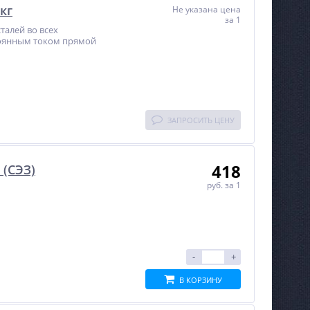
кг
Не указана цена
за 1
талей во всех
оянным током прямой
ЗАПРОСИТЬ ЦЕНУ
418
 (СЭЗ)
руб.
за 1
-
+
В КОРЗИНУ