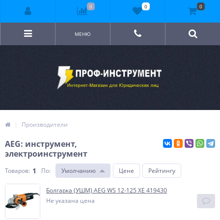
0
0
0
МЕНЮ
Производители
AEG: инструмент,
электроинструмент
1
Товаров:
По
:
Умолчанию
Цене
Рейтингу
Болгарка (УШМ) AEG WS 12-125 XE 419430
Не указана цена