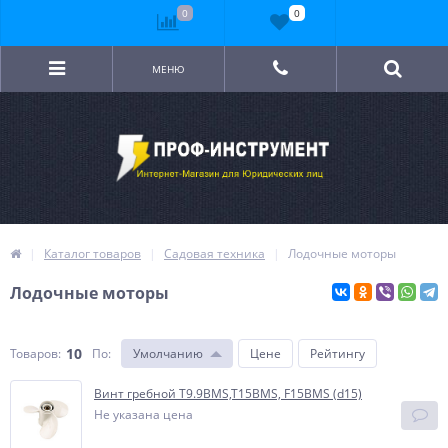
0
0
МЕНЮ
Каталог товаров
Садовая техника
Лодочные моторы
Лодочные моторы
10
Товаров:
По
:
Умолчанию
Цене
Рейтингу
Винт гребной T9.9BMS,T15BMS, F15BMS (d15)
Не указана цена