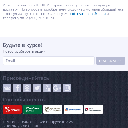
Интернет-магазин ПРОФ-Инструмент осуществляет продажу и
доставку . По вопросам приобретения лодочных моторов обращайтесь
к консультанту в чате, по эл. адресу ✉️
prof-instrument@list.ru
и
телефону ☎+8 (800) 302-10-51
Будьте в курсе!
Новости, обзоры и акции
ПОДПИСАТЬСЯ
Присоединяйтесь
Способы оплаты
© Интернет-магазин ПРОФ-Инструмент, 2026
г. Пермь, ул. Левченко, 1