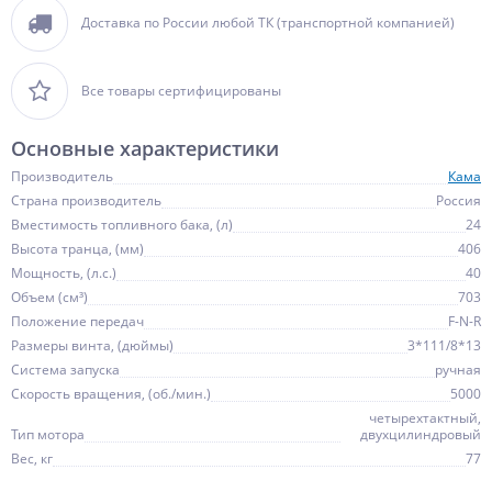
Доставка по России любой ТК (транспортной компанией)
Все товары сертифицированы
Основные характеристики
Производитель
Кама
Страна производитель
Россия
Вместимость топливного бака, (л)
24
Высота транца, (мм)
406
Мощность, (л.с.)
40
Объем (см³)
703
Положение передач
F-N-R
Размеры винта, (дюймы)
3*111/8*13
Система запуска
ручная
Скорость вращения, (об./мин.)
5000
четырехтактный,
Тип мотора
двухцилиндровый
Вес, кг
77