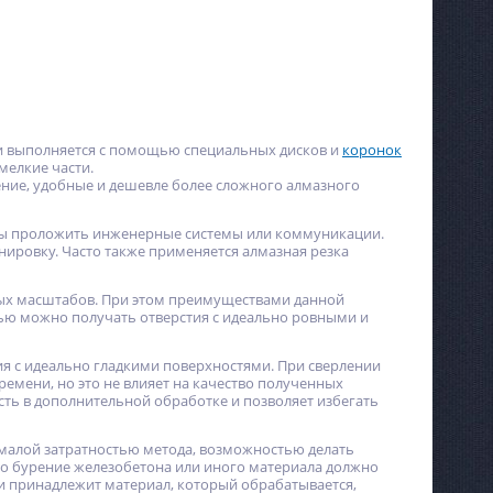
е и выполняется с помощью специальных дисков и
коронок
мелкие части.
ние, удобные и дешевле более сложного алмазного
обы проложить инженерные системы или коммуникации.
нировку. Часто также применяется алмазная резка
ых масштабов. При этом преимуществами данной
щью можно получать отверстия с идеально ровными и
тия с идеально гладкими поверхностями. При сверлении
емени, но это не влияет на качество полученных
сть в дополнительной обработке и позволяет избегать
 малой затратностью метода, возможностью делать
что бурение железобетона или иного материала должно
ти принадлежит материал, который обрабатывается,