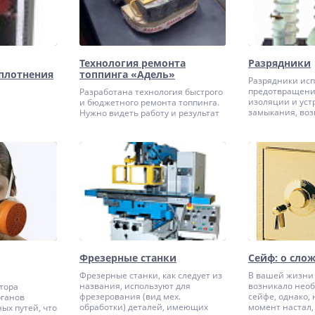
Технология ремонта
Разрядники
плотнения
топпинга «Адель»
Разрядники исп
предотвращени
Разработана технология быстрого
изоляции и уст
и бюджетного ремонта топпинга.
замыкания, воз
Нужно видеть работу и результат
всплеска напря
на настоящей поверхности:
бывают вызван
загрязнённой, изношенной, с
разрядами и та
характерными трещинами и
можно применя
дефектами.
устойчивую к 
изоляцию, но э
больших денеж
оборудование, 
использование 
данном случае 
Фрезерные станки
Сейф: о сло
Фрезерные станки, как следует из
В вашей жизни
названия, используют для
возникало необ
тора
фрезерования (вид мех.
сейфе, однако, 
рганов
обработки) деталей, имеющих
момент настал,
ых путей, что