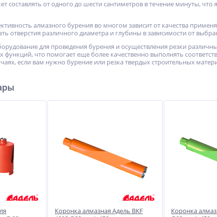
ет составлять от одного до шести сантиметров в течение минуты, что 
фективность алмазного бурения во многом зависит от качества примен
ать отверстия различного диаметра и глубины в зависимости от выбра
орудование для проведения бурения и осуществления резки различны
 функций, что помогает еще более качественно выполнять соответст
ь
Сварочный полуавтомат
Сварочный полуавтомат
ал»
чаях, если вам нужно бурение или резка твердых строительных матери
Циклон ПДГ-200ДВ
Циклон ПДГ-240
17 940
18 630
руб.
руб.
ары
ля
Коронка алмазная Адель BKF
Коронка алмаз