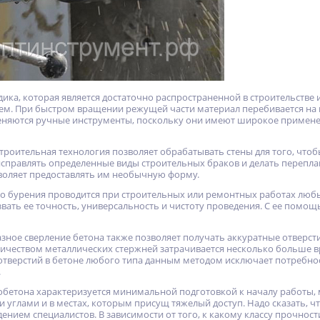
одика, которая является достаточно распространенной в строительств
м. При быстром вращении режущей части материал перебивается на 
еняются ручные инструменты, поскольку они имеют широкое примене
троительная технология позволяет обрабатывать стены для того, чт
исправлять определенные виды строительных браков и делать перепла
воляет предоставлять им необычную форму.
о бурения проводится при строительных или ремонтных работах люб
вать ее точность, универсальность и чистоту проведения. С ее помо
мазное сверление бетона также позволяет получать аккуратные отверс
ичеством металлических стержней затрачивается несколько больше вр
 отверстий в бетоне любого типа данным методом исключает потребно
.
NEW
NEW
NEW
обетона характеризуется минимальной подготовкой к началу работы,
ХИТ
ХИТ
ХИТ
и углами и в местах, которым присущ тяжелый доступ. Надо сказать, 
ением специалистов. В зависимости от того, к какому классу прочнос
%
%
%