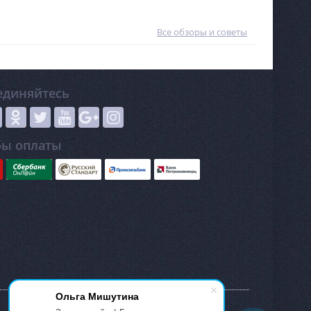
окупке. Прежде
этот инструмент приобретается
ует знать, что
не на один или даже два года, а
взломостойкий
как минимум на пятилетку, в
Все обзоры и советы
личается от
течение которой он будет
кавшихся в начале
успешно эксплуатироваться.
 которых были
льшие размеры.
единяйтесь
бы оплаты
Ольга Мишутина