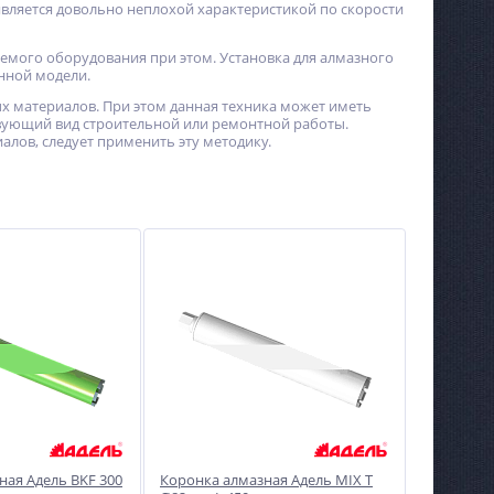
является довольно неплохой характеристикой по скорости
яемого оборудования при этом. Установка для алмазного
нной модели.
х материалов. При этом данная техника может иметь
вующий вид строительной или ремонтной работы.
алов, следует применить эту методику.
ная Адель BKF 300
Коронка алмазная Адель MIX T