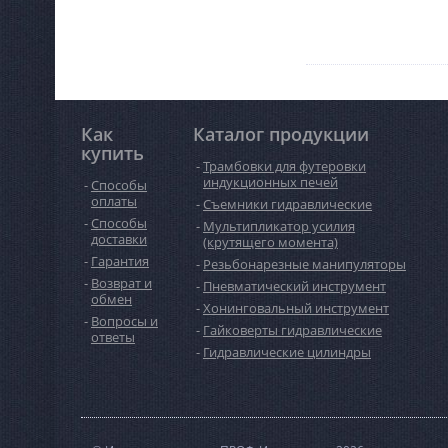
могут быть поврежде
последствии работы
условиях или работы
вредоносными газам
веществами, выдел
опасные пары. Респи
фильтрует воздух, от
потенциально опасн
компоненты, которы
Как
Каталог продукции
не только частички п
купить
молекулы газообразн
Трамбовки для футеровки
Таким образом, респ
индукционных печей
Способы
обеспечивает приток
чистого воздуха, аб
оплаты
Съемники гидравлические
безопасного для здо
Способы
Мультипликатор усилия
человека.
доставки
(крутящего момента)
Гарантия
Резьбонарезные манипуляторы
Возврат и
Пневматический инструмент
обмен
Хонинговальный инструмент
Вопросы и
Гайковерты гидравлические
ответы
Гидравлические цилиндры