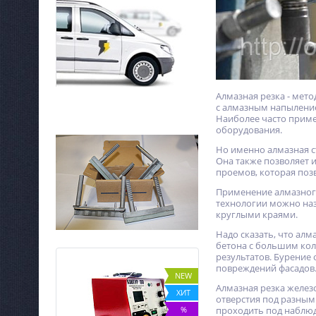
Алмазная резка - мет
с алмазным напыление
Наиболее часто прим
оборудования.
Но именно алмазная с
Она также позволяет 
проемов, которая поз
Применение алмазног
технологии можно наз
круглыми краями.
Надо сказать, что ал
бетона с большим кол
результатов. Бурение
повреждений фасадов
NEW
NEW
Алмазная резка желез
ХИТ
ХИТ
отверстия под разным
%
%
проходить под наблюд