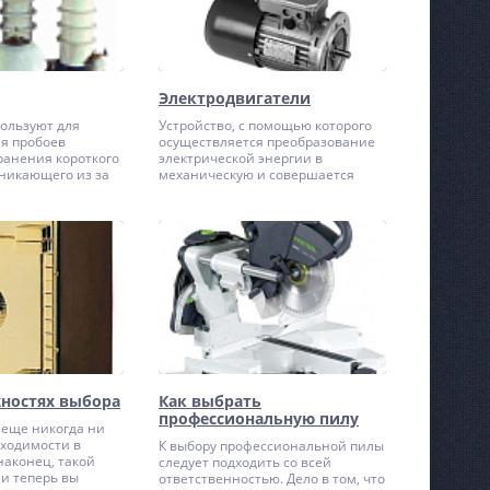
Электродвигатели
ользуют для
Устройство, с помощью которого
я пробоев
осуществляется преобразование
ранения короткого
электрической энергии в
никающего из за
механическую и совершается
жения (они
полезная работа называют
ы атмосферными
электрическим двигателем
к далее). Конечно
(электродвигателем). Физический
ть более
принцип работы таких машин
повреждениям
основан на взаимодействии
то потребует очень
магнитных полей. В общем случае
ных затрат на
электродвигатель состоит из
поэтому
неподвижной части (статора) и
разрядников в
подвижной части (ротор). На этих
целесообразно.
частях особым образом
располагаются контуры обмотки,
либо магниты.
жностях выбора
Как выбрать
профессиональную пилу
 еще никогда ни
ходимости в
К выбору профессиональной пилы
наконец, такой
следует подходить со всей
 и теперь вы
ответственностью. Дело в том, что