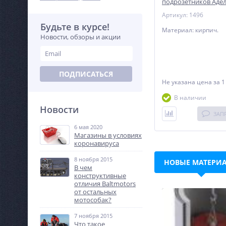
подрозетников Адел
Артикул: 1496
Будьте в курсе!
Материал: кирпич.
Новости, обзоры и акции
ПОДПИСАТЬСЯ
Не указана цена
за 1
В наличии
Новости
ЗАП
6 мая 2020
Магазины в условиях
коронавируса
8 ноября 2015
НОВЫЕ МАТЕРИ
В чем
конструктивные
отличия Baltmotors
от остальных
мотособак?
7 ноября 2015
Что такое