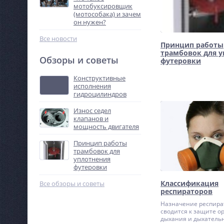
мотобуксировщик
(мотособака) и зачем
он нужен?
Все новости
Принцип работы
трамбовок для у
Обзоры и советы
футеровки
Конструктивные
исполнения
гидроцилиндров
Износ седел
клапанов и
мощность двигателя
Принцип работы
трамбовок для
уплотнения
футеровки
Классификация
Все обзоры и советы
респираторов
Назначение респира
сводится к защите о
дыхания и дыхательн