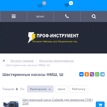
0
0
МЕНЮ
Каталог товаров
Насосное оборудование
Шестеренные насосы НМШ, Ш
Шестеренные насосы НМШ, Ш
4
Товаров:
По
:
Умолчанию
Цене
Рейтингу
Шестеренный насос Calpeda для перекачки ГСМ I
25/4