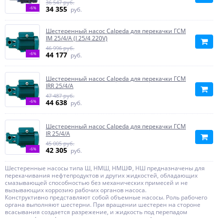
36 547 руб.
34 355
-6%
руб.
Шестеренный насос Calpeda для перекачки ГСМ
IM 25/4/A (I 25/4 220V)
46 996 руб.
44 177
-6%
руб.
Шестеренный насос Calpeda для перекачки ГСМ
IRR 25/4/A
47 487 руб.
44 638
-6%
руб.
Шестеренный насос Calpeda для перекачки ГСМ
IR 25/4/A
45 005 руб.
42 305
-6%
руб.
Шестеренные насосы типа Ш, НМШ, НМШФ, НШ предназначены для
перекачивания нефтепродуктов и других жидкостей, обладающих
смазывающей способностью без механических примесей и не
вызывающих коррозию рабочих органов насоса.
Конструктивно представляют собой объемные насосы. Роль рабочего
органа выполняют шестерни. При вращении шестерен на стороне
всасывания создается разрежение, и жидкость под перепадом