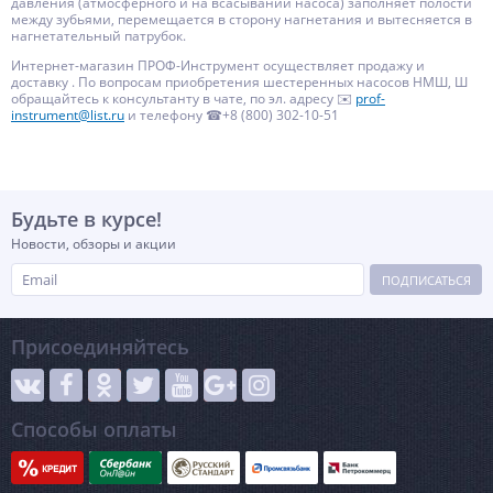
давления (атмосферного и на всасывании насоса) заполняет полости
между зубьями, перемещается в сторону нагнетания и вытесняется в
нагнетательный патрубок.
Интернет-магазин ПРОФ-Инструмент осуществляет продажу и
доставку . По вопросам приобретения шестеренных насосов НМШ, Ш
обращайтесь к консультанту в чате, по эл. адресу ✉️
prof-
instrument@list.ru
и телефону ☎+8 (800) 302-10-51
Будьте в курсе!
Новости, обзоры и акции
ПОДПИСАТЬСЯ
Присоединяйтесь
Способы оплаты