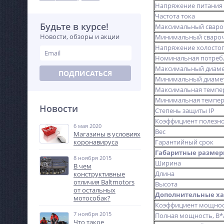
Напряжение питания
Частота тока
Будьте в курсе!
Максимальный сваро
Новости, обзоры и акции
Минимальный свароч
Напряжение холостог
Номинальная потреб
Максимальный диаме
ПОДПИСАТЬСЯ
Минимальный диамет
Максимальная темпе
Минимальная темпер
Новости
Степень защиты IP
Коэффициент полезно
6 мая 2020
Вес
Магазины в условиях
коронавируса
Гарантийный срок
Габаритные разме
8 ноября 2015
Ширина
В чем
Длина
конструктивные
отличия Baltmotors
Высота
от остальных
Дополнительные ха
мотособак?
Коэффициент мощно
7 ноября 2015
Полная мощность, В*
Что такое