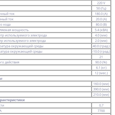
220 V
50 (Гц)
чный ток
180.0 (А)
ный ток
20.0 (А)
о хода
80.0 (В)
ляемая мощность
5.4 (кВА)
тр используемого электрода
4.0 (мм)
р используемого электрода
2.0 (мм)
ратура окружающей среды
40.0 (град.)
атура окружающей среды
-10.0 (град.)
21
го действия
90.0 (%)
6.1 (кг)
12 (мес.)
ры
160.0 (мм)
390.0 (мм)
210.0 (мм)
рактеристики
сти
0,7
А
7700