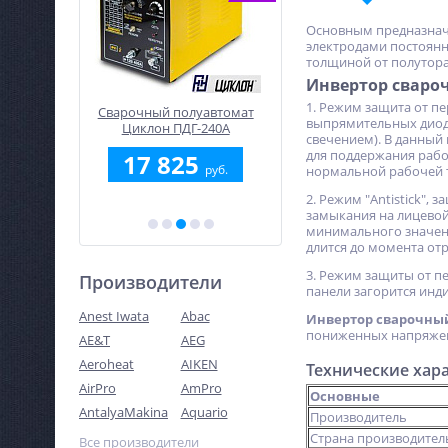
Основным предназна
электродами постоянн
толщиной от полутора
Инвертор сваро
1. Режим защита от п
уавтомат
Сварочный полуавтомат
Сварочный полуавтом
выпрямительных диода
-240А
Циклон ПДГ-200А
Циклон ВУДИ-181
свечением). В данный
для поддержания рабо
5
16 675
19 900
руб.
руб.
руб.
нормальной рабочей т
2. Режим "Antistick",
замыкания на лицевой
минимального значени
длится до момента от
3. Режим защиты от п
Производители
панели загорится инди
Anest Iwata
Abac
Инвертор сварочный
пониженных напряжени
AE&T
AEG
Aeroheat
AIKEN
Технические хар
AirPro
AmPro
Основные
AntalyaMakina
Aquario
Производитель
Страна производител
Все производители