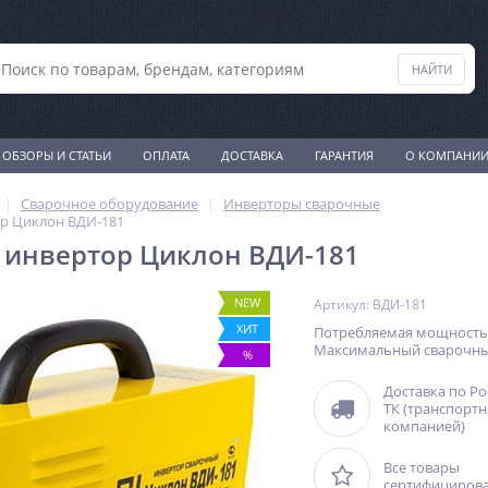
ОБЗОРЫ И СТАТЬИ
ОПЛАТА
ДОСТАВКА
ГАРАНТИЯ
О КОМПАНИ
Сварочное оборудование
Инверторы сварочные
р Циклон ВДИ-181
 инвертор Циклон ВДИ-181
NEW
Артикул: ВДИ-181
ХИТ
Потребляемая мощность, 
Максимальный сварочный 
%
Доставка по Р
ТК (транспорт
компанией)
Все товары
сертифициров