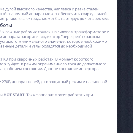
ка дугой высокого качества, наплавка и резка сталей
ный сварочный аппарат может обеспечить сварку сталей
етр такого электрода может быть от двух до четырех мм.
аботы
 2-х важных рабочих точках: на силовом трансформаторе и
аппарата загорится индикатор "перегрев" (красным
опустимого минимального значения, которое необходимо
занные детали и узлы охладятся до необходимой
акт КЗ при сварочных работах. В момент короткого
тор "уйдет" в режим ограниченного тока до допустимого
в рабочем состоянии. Данное состояние инвертора
 270В, аппарат перейдет в защитный режим и на лицевой
и
HOT START
. Также аппарат может работать при