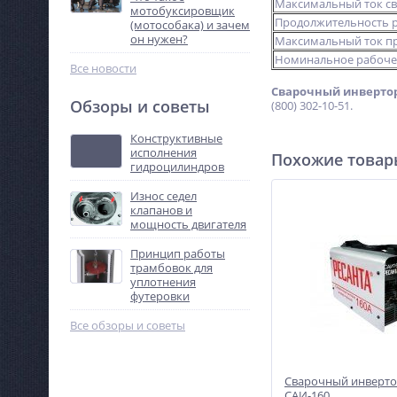
Максимальный ток св
мотобуксировщик
Продолжительность р
(мотособака) и зачем
он нужен?
Максимальный ток пр
Номинальное рабоче
Все новости
Сварочный инвертор
Обзоры и советы
(800) 302-10-51.
Конструктивные
исполнения
Похожие това
гидроцилиндров
Износ седел
клапанов и
мощность двигателя
Принцип работы
трамбовок для
уплотнения
футеровки
Все обзоры и советы
Сварочный инверто
САИ-160