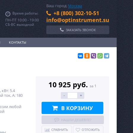
Ваш город:
Москва
+8 (800) 302-10-51
Время работы:
info@optinstrument.su
ПН-ПТ 10:00 - 19:00
СБ-ВС выходной
ЗАКАЗАТЬ ЗВОНОК
И
КОНТАКТЫ
10 925 руб.
за 1
кВт: 5.4
ток, А: 180
-
+
оссии любой
В КОРЗИНУ
ной
НАШЛИ ДЕШЕВЛЕ?
СРАВНИТЬ
ОТЛОЖИТЬ
аны