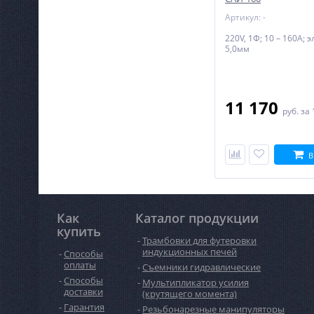
Артикул: -
220V, 1Ф; 10 – 160А; э
5,0мм
11 170
руб.
за 
В
Как
Каталог продукции
купить
Трамбовки для футеровки
индукционных печей
Способы
оплаты
Съемники гидравлические
Способы
Мультипликатор усилия
доставки
(крутящего момента)
Гарантия
Резьбонарезные манипуляторы