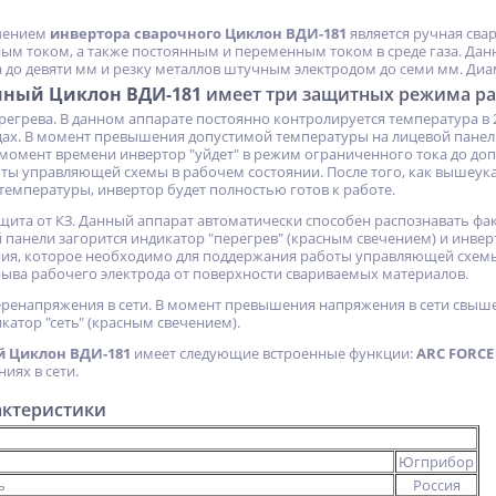
чением
инвертора сварочного Циклон ВДИ-181
является ручная свар
ым током, а также постоянным и переменным током в среде газа. Дан
 до девяти мм и резку металлов штучным электродом до семи мм. Диам
чный Циклон ВДИ-181
имеет три защитных режима р
ерегрева. В данном аппарате постоянно контролируется температура в
ат
Ножи к фрезам Neway
Сварочный полуавтомат
х. В момент превышения допустимой температуры на лицевой панели 
TC254
Циклон ПДГ-240
 момент времени инвертор "уйдет" в режим ограниченного тока до д
ты управляющей схемы в рабочем состоянии. После того, как вышеука
Не указана цена
18 630
руб.
емпературы, инвертор будет полностью готов к работе.
 защита от КЗ. Данный аппарат автоматически способен распознавать ф
 панели загорится индикатор "перегрев" (красным свечением) и инвер
я, которое необходимо для поддержания работы управляющей схемы 
рыва рабочего электрода от поверхности свариваемых материалов.
еренапряжения в сети. В момент превышения напряжения в сети свыше
катор "сеть" (красным свечением).
 Циклон ВДИ-181
имеет следующие встроенные функции:
ARC FORCE
ях в сети.
актеристики
Югприбор
ь
Россия