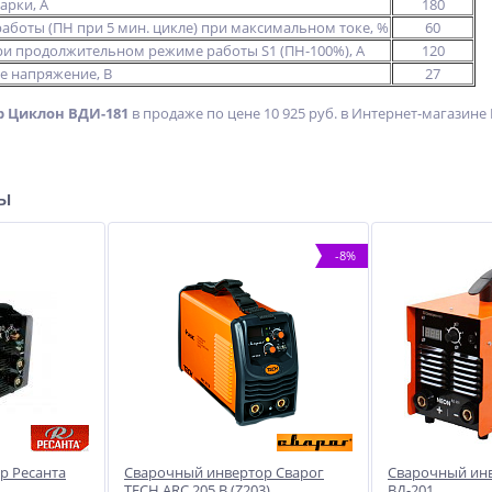
арки, А
180
аботы (ПН при 5 мин. цикле) при максимальном токе, %
60
и продолжительном режиме работы S1 (ПН-100%), А
120
е напряжение, В
27
 Циклон ВДИ-181
в продаже по цене 10 925 руб. в Интернет-магазине
ры
-8%
р Ресанта
Сварочный инвертор Сварог
Сварочный ин
TECH ARC 205 B (Z203)
ВД-201