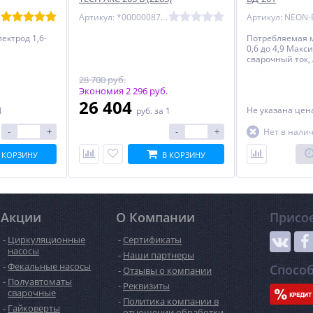
Артикул: *00000087881
лектрод 1,6-
Потребляемая м
0,6 до 4,9 Мак
сварочный ток, 
28 700 руб.
Экономия 2 296 руб.
26 404
Не указана це
1
руб.
за 1
-
+
-
+
Нет в нали
 КОРЗИНУ
В КОРЗИНУ
Акции
О Компании
Присо
Циркуляционные
Сертификаты
насосы
Наши партнеры
Фекальные насосы
Спосо
Отзывы о компании
Полуавтоматы
Реквизиты
сварочные
Политика компании в
Гайковерты
отношении обработки