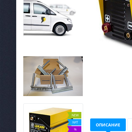
NEW
NEW
ХИТ
ХИТ
ОПИСАНИЕ
%
%