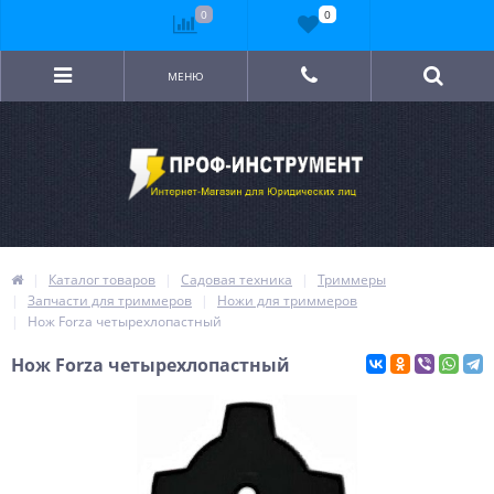
0
0
МЕНЮ
Каталог товаров
Садовая техника
Триммеры
Запчасти для триммеров
Ножи для триммеров
Нож Forza четырехлопастный
Нож Forza четырехлопастный