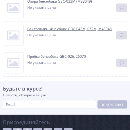
Опора бензобака GBC-033М (М33049)
Не указана цена
Бак топливный в сборе GBC-043М, 052М, М43048
Не указана цена
Пробка бензобака GBC-026, 26070
Не указана цена
Будьте в курсе!
Новости, обзоры и акции
ПОДПИСАТЬСЯ
Присоединяйтесь