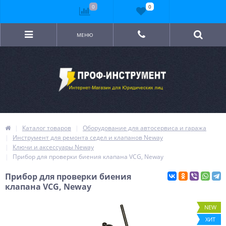
0
0
МЕНЮ
Каталог товаров
Оборудование для автосервиса и гаража
Инструмент для ремонта седел и клапанов Neway
Ключи и аксессуары Neway
Прибор для проверки биения клапана VCG, Neway
Прибор для проверки биения
клапана VCG, Neway
NEW
ХИТ