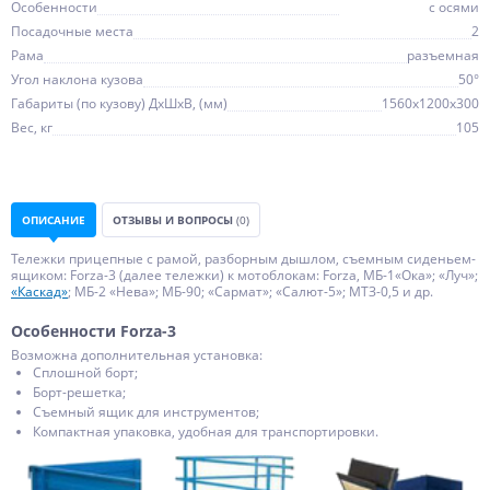
Особенности
с осями
Посадочные места
2
Рама
разъемная
Угол наклона кузова
50°
Габариты (по кузову) ДхШхВ, (мм)
1560х1200х300
Вес, кг
105
ОПИСАНИЕ
ОТЗЫВЫ И ВОПРОСЫ
(0)
Тележки прицепные с рамой, разборным дышлом, съемным сиденьем-
ящиком: Forza-3 (далее тележки) к мотоблокам: Forza, МБ-1«Ока»; «Луч»;
«Каскад»
; МБ-2 «Нева»; МБ-90; «Сармат»; «Салют-5»; МТЗ-0,5 и др.
Особенности Forza-3
Возможна дополнительная установка:
Сплошной борт;
Борт-решетка;
Съемный ящик для инструментов;
Компактная упаковка, удобная для транспортировки.