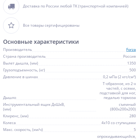
Доставка по России любой ТК (транспортной компанией)
Все товары сертифицированы
Основные характеристики
Производитель
Forza
Страна производитель
Россия
Вылет дышла, (мм)
1350
Грузоподъемность, (кг)
500
Давление в шинах
0,2 мПа (2 кгс/см²)
Т-образное, из 2-х
частей, с осями,
подставкой для ног,
Дышло
педалью тормоза
Инструментальный ящик ДхШхВ,
cъемный
(мм)
(800х200х200)
Клиренс, (мм)
280
Колеса
4х10 со ступицами
Макс. скорость, (км/ч)
5
опрокидывающийся,