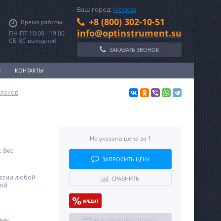
Ваш город:
Москва
+8 (800) 302-10-51
Время работы:
info@optinstrument.su
ПН-ПТ 10:00 - 19:00
СБ-ВС выходной
ЗАКАЗАТЬ ЗВОНОК
И
КОНТАКТЫ
блоков
Не указана цена за 1
; Вес
ЗАПРОСИТЬ ЦЕНУ
оссии любой
СРАВНИТЬ
ной
аны
ВСЕ СПОСОБЫ ОПЛАТЫ