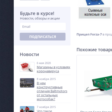
Будьте в курсе!
Новости, обзоры и акции
Прицеп Forza-7
в прод
ПОДПИСАТЬСЯ
Похожие това
Новости
6 мая 2020
Магазины в условиях
коронавируса
8 ноября 2015
В чем
конструктивные
отличия Baltmotors
от остальных
мотособак?
7 ноября 2015
Что такое