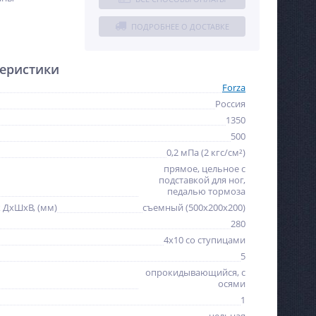
ПОДРОБНЕЕ О ДОСТАВКЕ
еристики
Forza
Россия
1350
500
0,2 мПа (2 кгс/см²)
прямое, цельное с
подставкой для ног,
педалью тормоза
 ДхШхВ, (мм)
cъемный (500х200х200)
280
4х10 со ступицами
5
опрокидывающийся, с
NEW
NEW
осями
ХИТ
ХИТ
1
%
%