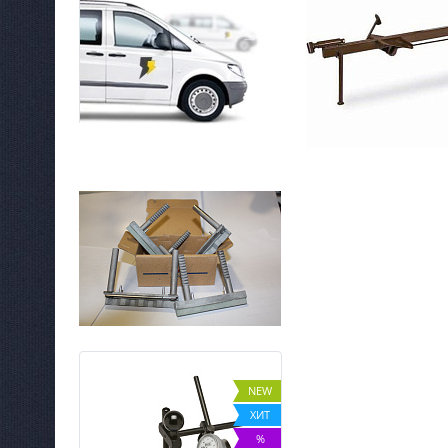
NEW
NEW
ХИТ
ХИТ
%
%