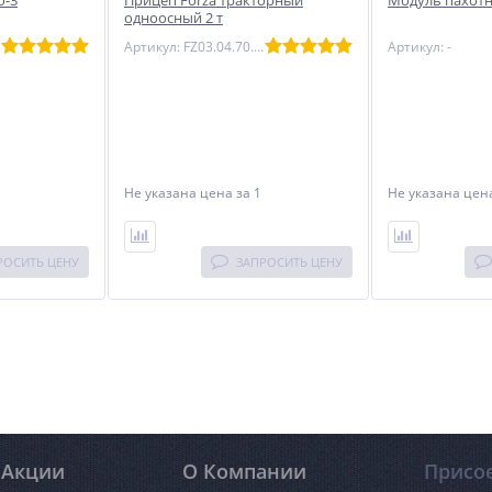
о-3
Прицеп Forza тракторный
Модуль пахот
одноосный 2 т
Артикул: FZ03.04.70.001
Артикул: -
Не указана цена
за 1
Не указана це
РОСИТЬ ЦЕНУ
ЗАПРОСИТЬ ЦЕНУ
Акции
О Компании
Присо