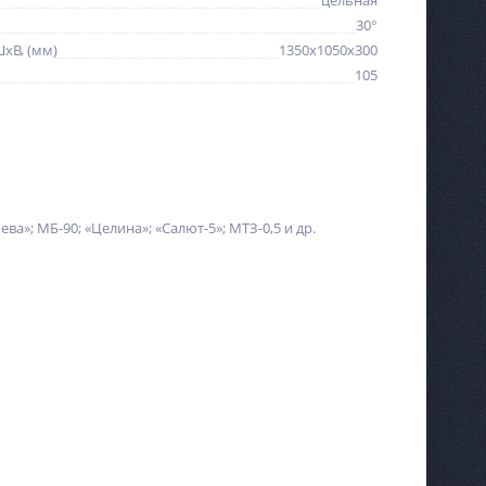
цельная
30°
хВ, (мм)
1350х1050х300
105
Сварочный полуавтомат
Прибор для проверки
Циклон ПДГ-200Д
биения клапана VCG,
Neway
Не указана цена
17 250
руб.
Нева»; МБ-90; «Целина»; «Салют-5»; МТЗ-0,5 и др.