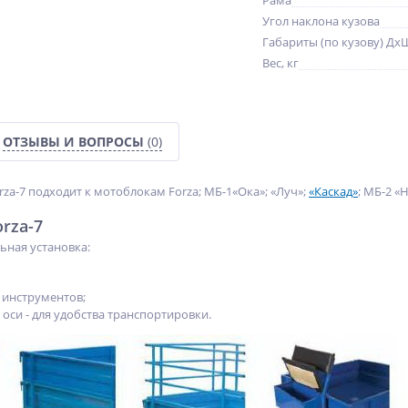
Рама
Угол наклона кузова
Габариты (по кузову) ДхШ
Вес, кг
ат
Агрегат для задувки
Мультипликатор
пилотного шнура ZEITLER
индустриальный
EZ50
пневматический прямого
ОТЗЫВЫ И ВОПРОСЫ
(0)
105 225
605 718
типа WAVOR PAW-13S
руб.
руб.
za-7 подходит к мотоблокам Forza; МБ-1«Ока»; «Луч»;
«Каскад»
; МБ-2 «
rza-7
ная установка:
 инструментов;
оси - для удобства транспортировки.