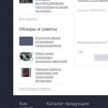
Прицеп Forza Квадр
мотобуксировщик
(мотособака) и зачем
Артикул: FZ03.04.02.000
он нужен?
Все новости
Обзоры и советы
Конструктивные
исполнения
Не указана цена
за 1
гидроцилиндров
Износ седел
клапанов и
ЗАП
мощность двигателя
Принцип работы
трамбовок для
уплотнения
футеровки
Все обзоры и советы
Как
Каталог продукции