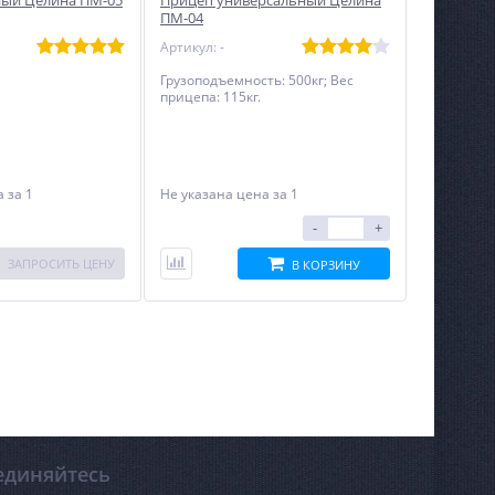
ный Целина ПМ-05
Прицеп универсальный Целина
ПМ-04
Артикул: -
Грузоподъемность: 500кг; Вес
прицепа: 115кг.
на
за 1
Не указана цена
за 1
-
+
ЗАПРОСИТЬ ЦЕНУ
В КОРЗИНУ
единяйтесь