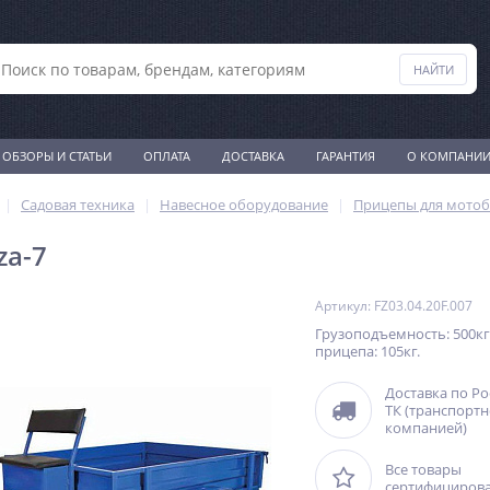
ОБЗОРЫ И СТАТЬИ
ОПЛАТА
ДОСТАВКА
ГАРАНТИЯ
О КОМПАНИ
Садовая техника
Навесное оборудование
Прицепы для мото
za-7
Артикул: FZ03.04.20F.007
Грузоподъемность: 500кг
прицепа: 105кг.
Доставка по Р
ТК (транспорт
компанией)
Все товары
сертифициров