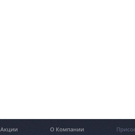
Акции
О Компании
Присо