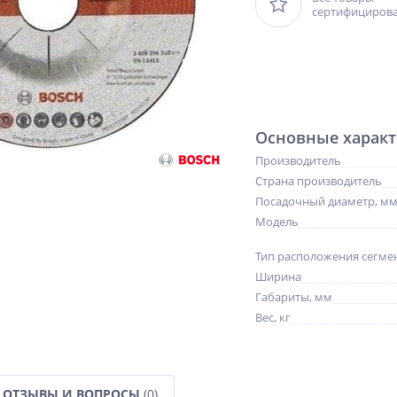
сертифициров
Основные характ
Производитель
Страна производитель
Посадочный диаметр, м
Модель
Тип расположения сегме
Ширина
Габариты, мм
Вес, кг
NEW
NEW
NEW
ХИТ
ХИТ
ХИТ
%
%
%
ОТЗЫВЫ И ВОПРОСЫ
(0)