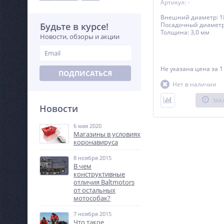
Артикул: -
Внешний диаметр: 1
Будьте в курсе!
Посадочный диаметр:
Толщина: 3,0 мм
Новости, обзоры и акции
Не указана цена
за 1
ПОДПИСАТЬСЯ
Нет в наличии
ЗАК
Новости
6 мая 2020
Магазины в условиях
коронавируса
8 ноября 2015
В чем
конструктивные
отличия Baltmotors
от остальных
мотособак?
7 ноября 2015
Что такое