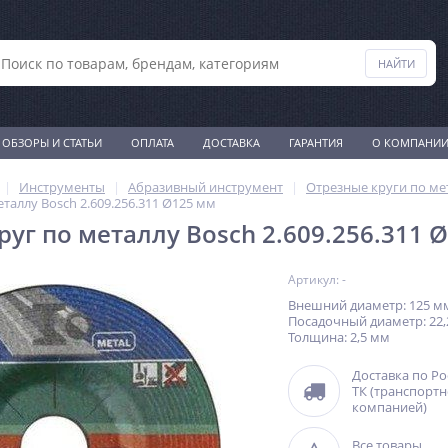
ОБЗОРЫ И СТАТЬИ
ОПЛАТА
ДОСТАВКА
ГАРАНТИЯ
О КОМПАНИ
Инструменты
Абразивный инструмент
Отрезные круги по ме
таллу Bosch 2.609.256.311 Ø125 мм
руг по металлу Bosch 2.609.256.311 
Артикул: -
Внешний диаметр: 125 м
Посадочный диаметр: 22
Толщина: 2,5 мм
Доставка по Р
ТК (транспорт
компанией)
Все товары