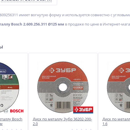
2609256311 имеет вогнутую форму и используется совместно с углов
аллу Bosch 2.609.256.311 Ø125 мм
в продаже по цене в Интернет-мага
y
Ножи к фрезам Neway
Электроподогреватель
TC252
«Старт-Турбо» «Универсал»
№1
Не указана цена
ры
4 299
руб.
еталлу Bosch
Диск по металлу Зубр 36202-200-
Диск по металл
мм
2.0
1.6