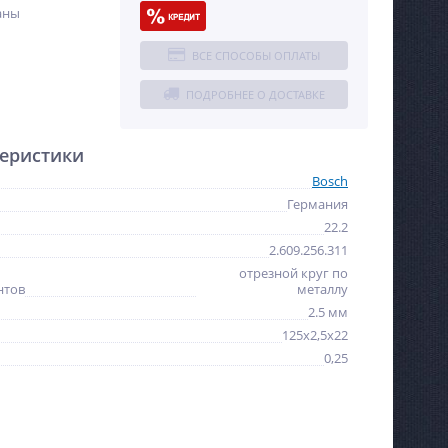
аны
ВСЕ СПОСОБЫ ОПЛАТЫ
ПОДРОБНЕЕ О ДОСТАВКЕ
еристики
Bosch
Германия
м
22.2
2.609.256.311
отрезной круг по
нтов
металлу
2.5 мм
125х2,5х22
0,25