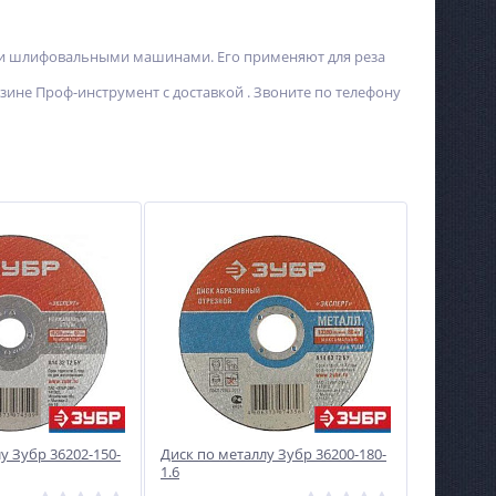
ыми шлифовальными машинами. Его применяют для реза
зине Проф-инструмент с доставкой . Звоните по телефону
у Зубр 36202-150-
Диск по металлу Зубр 36200-180-
1.6