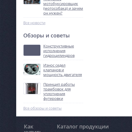
мотобуксировщик
(мотособака) и зачем
он нужен?
Все новости
Обзоры и советы
Конструктивные
исполнения
гидроцилиндров
Износ седел
клапанов и
мощность двигателя
Принцип работы
трамбовок для
уплотнения
футеровки
Все обзоры и советы
Как
Каталог продукции