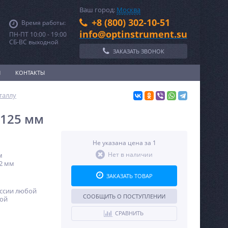
Ваш город:
Москва
+8 (800) 302-10-51
Время работы:
info@optinstrument.su
ПН-ПТ 10:00 - 19:00
СБ-ВС выходной
ЗАКАЗАТЬ ЗВОНОК
И
КОНТАКТЫ
таллу
Ø125 мм
Не указана цена за 1
Нет в наличии
м
,2 мм
ЗАКАЗАТЬ ТОВАР
оссии любой
СООБЩИТЬ О ПОСТУПЛЕНИИ
ной
СРАВНИТЬ