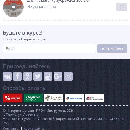
Диск по металлу Зубр 36202-200-2.0
Не указана цена
Будьте в курсе!
Новости, обзоры и акции
ПОДПИСАТЬСЯ
Присоединяйтесь
Способы оплаты
© Интернет-магазин ПРОФ-Инструмент, 2026
г. Пермь, ул. Левченко, 1
Не является публичной офертой, определяемой положениями статьи 437 ГК
РФ.
Контакты
Карта сайта