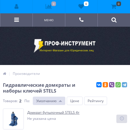
0
0
0
МЕНЮ
Производители
Гидравлические домкраты и
наборы ключей STELS
2
Товаров:
По
:
Умолчанию
Цене
Рейтингу
Домкрат бутылочный STELS 4т
Не указана цена