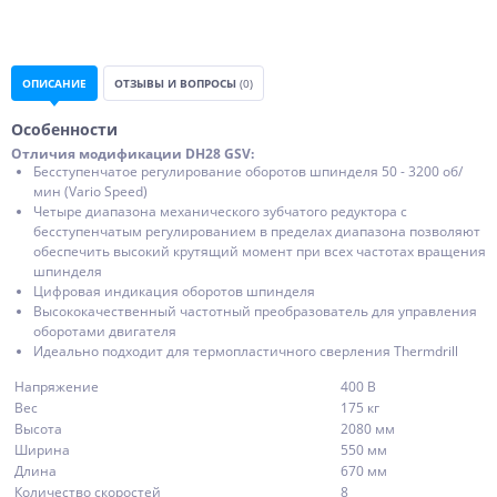
ОПИСАНИЕ
ОТЗЫВЫ И ВОПРОСЫ
(0)
Особенности
Отличия модификации DH28 GSV:
Бесступенчатое регулирование оборотов шпинделя 50 - 3200 об/
мин (Vario Speed)
Четыре диапазона механического зубчатого редуктора с
бесступенчатым регулированием в пределах диапазона позволяют
обеспечить высокий крутящий момент при всех частотах вращения
шпинделя
Цифровая индикация оборотов шпинделя
Высококачественный частотный преобразователь для управления
оборотами двигателя
Идеально подходит для термопластичного сверления Thermdrill
Напряжение
400 В
Вес
175 кг
Высота
2080 мм
Ширина
550 мм
Длина
670 мм
Количество скоростей
8