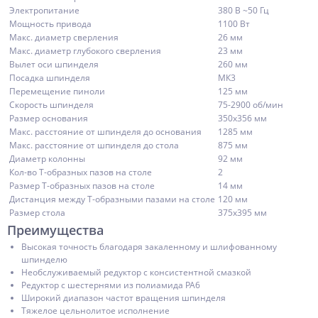
Электропитание
380 В ~50 Гц
Мощность привода
1100 Вт
Макс. диаметр сверления
26 мм
Макс. диаметр глубокого сверления
23 мм
Вылет оси шпинделя
260 мм
Посадка шпинделя
МК3
Перемещение пиноли
125 мм
Скорость шпинделя
75-2900 об/мин
Размер основания
350х356 мм
Макс. расстояние от шпинделя до основания
1285 мм
Макс. расстояние от шпинделя до стола
875 мм
Диаметр колонны
92 мм
Кол-во T-образных пазов на столе
2
Размер T-образных пазов на столе
14 мм
Дистанция между Т-образными пазами на столе
120 мм
Размер стола
375х395 мм
Преимущества
Высокая точность благодаря закаленному и шлифованному
шпинделю
Необслуживаемый редуктор с консистентной смазкой
Редуктор с шестернями из полиамида PA6
Широкий диапазон частот вращения шпинделя
Тяжелое цельнолитое исполнение