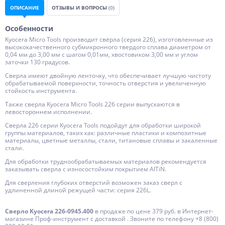
ОПИСАНИЕ
ОТЗЫВЫ И ВОПРОСЫ
(0)
Особенности
Kyocera Micro Tools производит свёрла (серия 226), изготовленные из
высококачественного субмикронного твердого сплава диаметром от
0,04 мм до 3,00 мм с шагом 0,01мм, хвостовиком 3,00 мм и углом
заточки 130 градусов.
Сверла имеют двойную ленточку, что обеспечивает лучшую чистоту
обрабатываемой поверхности, точность отверстия и увеличенную
стойкость инструмента.
Также сверла Kyocera Micro Tools 226 серии выпускаются в
левостороннем исполнении.
Сверла 226 серии Kyocera Tools подойдут для обработки широкой
группы материалов, таких как: различные пластики и композитные
материалы, цветные металлы, стали, титановые сплавы и закаленные
стали.
Для обработки труднообрабатываемых материалов рекомендуется
заказывать сверла с износостойким покрытием AlTiN.
Для сверления глубоких отверстий возможен заказ сверл с
удлиненной длиной режущей части: серия 226L.
Сверло Kyocera 226-0945.400
в продаже по цене 379 руб. в Интернет-
магазине Проф-инструмент с доставкой . Звоните по телефону +8 (800)