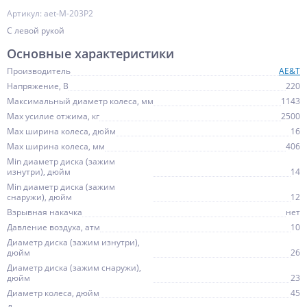
Артикул: aet-M-203P2
С левой рукой
Основные характеристики
Производитель
AE&T
Напряжение, В
220
Максимальный диаметр колеса, мм
1143
Max усилие отжима, кг
2500
Max ширина колеса, дюйм
16
Max ширина колеса, мм
406
Min диаметр диска (зажим
изнутри), дюйм
14
Min диаметр диска (зажим
снаружи), дюйм
12
Взрывная накачка
нет
Давление воздуха, атм
10
Диаметр диска (зажим изнутри),
дюйм
26
Диаметр диска (зажим снаружи),
дюйм
23
Диаметр колеса, дюйм
45