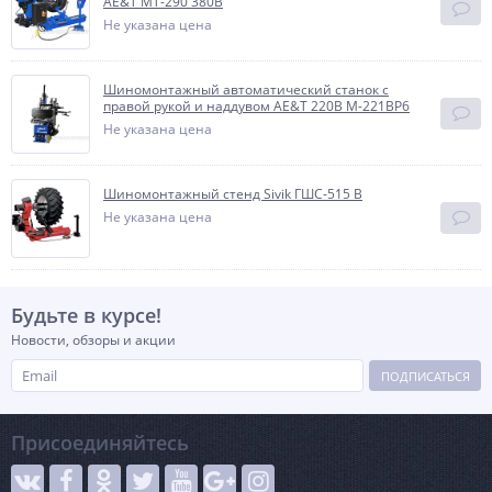
AE&T MT-290 380В
Не указана цена
Шиномонтажный автоматический станок с
правой рукой и наддувом AE&T 220В M-221BP6
Не указана цена
Шиномонтажный стенд Sivik ГШС-515 В
Не указана цена
Будьте в курсе!
Новости, обзоры и акции
ПОДПИСАТЬСЯ
Присоединяйтесь