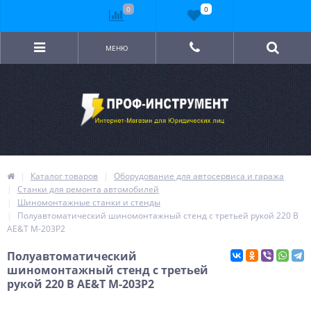
0
0
МЕНЮ
Каталог товаров
Оборудование для автосервиса и гаража
Станки для ремонта автомобилей
Шиномонтажные станки и стенды
Полуавтоматический шиномонтажный стенд c третьей рукой 220 B
AE&T M-203P2
Полуавтоматический
шиномонтажный стенд c третьей
рукой 220 B AE&T M-203P2