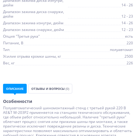
Диапазон зажима диска изнутри,
дюйм
14 - 26
Диапазон зажима диска снаружи,
дюйм
12 - 23
Диапазон зажима изнутри, дюйм
14 - 26
Диапазон зажима снаружи, дюйм
12 - 23
Опция "Третья рука"
есть
Питание, В
220
Тип
полуавтомат
Усилие отрыва кромки шины, кг
2500
Вес, кг
226
ОПИСАНИЕ
ОТЗЫВЫ И ВОПРОСЫ
(0)
Особенности
Полуавтоматический шиномонтажный стенд c третьей рукой 220 B
AE&T M-203P2 применяется на станциях технического обслуживания,
где объем работ относительно небольшой. Наличие "третьей руки"
облегчает процесс снятия или прижима шины при монтаже, а также
практически исключает повреждение резины и диска. Технические
характеристики позволяют максимально оптимизировать и облегчить
рабочий процесс. Крепежные отверстия в основании агрегата