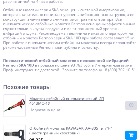
рассчитанной на 4 часа работы.
Отбойные молотки серии SKA оснащены системой амортизации,
которая значительно понижает уровень вибрационных нагрузок, а ее
конструкция значительно снижает риск травмы оператора. Все
пневматические отбойные молотки Permon оснащены эффективными
глушителями выпуска воздуха и имеют пониженный уровень
вибраций и шума. Рекомендуемая величина нажатия оператором на
отбойный молоток Permon серии SKA 10D при работе составляет 15 кг.
При работе с пневматическим отбойным молотком всегда используйте
рекомендованные Permon пики, зубила и оснастку.
Пневматический отбойный молоток с пониженной вибрацией
Permon SKA 10D
в продаже по цене 93 783 руб. в Интернет-магазине
Проф-инструмент с доставкой . Звоните по телефону +8 (800) 302-10-51.
Похожие товары
Молоток отбойный пневматический ИП
4613МО-1У
Не указана цена
Отбойный молоток KAWASAKI АА-30S тип ’’H’’
(шестигранный хвостовик)
98 325