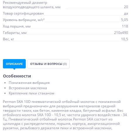
Рекомендуемый диаметр
воздухоподводящего шланга, мм
20
Товар сертифицирован
да
Уровень вибрации, м/с²
5,05
Ход поршня, мм
118
Габариты, мм
210х490
Вес, кг
10,5
ОПИСАНИЕ
ОТЗЫВЫ И ВОПРОСЫ
(0)
Особенности
Пониженная вибрация
Встроенная масленка
Крепление пики стаканом
Permon SKA 10D пневматический отбойный молоток с пониженной
вибрацией предназначен для разрушения материалов средней
твердости таких, как бетон, каменная кладка, битумный асфальт. Вес
отбойного молотка SKA 10D - 10,5 кг, частота ударного воздействия - 34
Гц. Пневматический отбойный молоток Permon SKA состоит из
цилиндра с распределителем, поршня, корпуса, амортизационной
рукоятки, резьбового держателя пики и встроенной масленки,