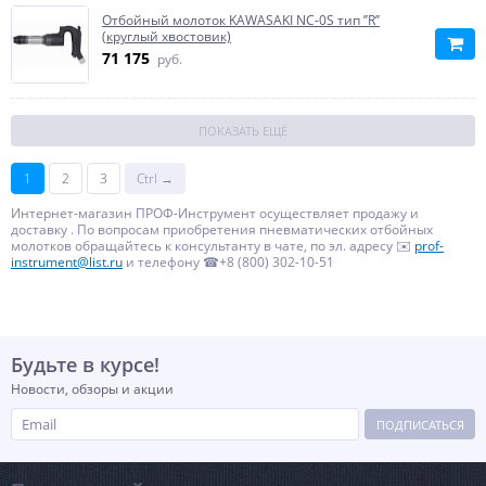
Отбойный молоток KAWASAKI NC-0S тип ’’R’’
(круглый хвостовик)
71 175
руб.
ПОКАЗАТЬ ЕЩЁ
1
2
3
Ctrl →
Интернет-магазин ПРОФ-Инструмент осуществляет продажу и
доставку . По вопросам приобретения пневматических отбойных
молотков обращайтесь к консультанту в чате, по эл. адресу ✉️
prof-
instrument@list.ru
и телефону ☎+8 (800) 302-10-51
Будьте в курсе!
Новости, обзоры и акции
ПОДПИСАТЬСЯ