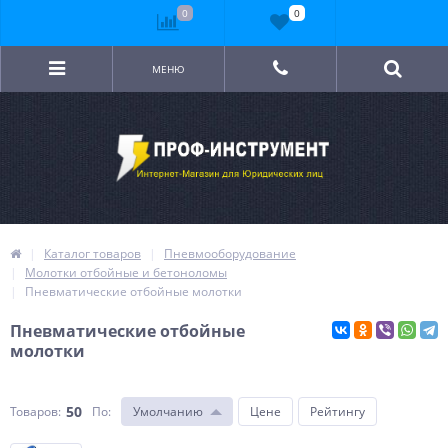
0
0
МЕНЮ
Каталог товаров
Пневмооборудование
Молотки отбойные и бетоноломы
Пневматические отбойные молотки
Пневматические отбойные
молотки
50
Товаров:
По
:
Умолчанию
Цене
Рейтингу