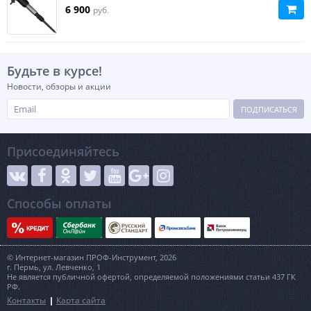
6 900
руб.
Будьте в курсе!
Новости, обзоры и акции
ПОДПИСАТЬСЯ
Присоединяйтесь
Способы оплаты
© Интернет-магазин ПРОФ-Инструмент, 2026
г. Пермь, ул. Левченко, 1
Не является публичной офертой, определяемой положениями статьи 437 ГК
РФ.
Контакты
Карта сайта