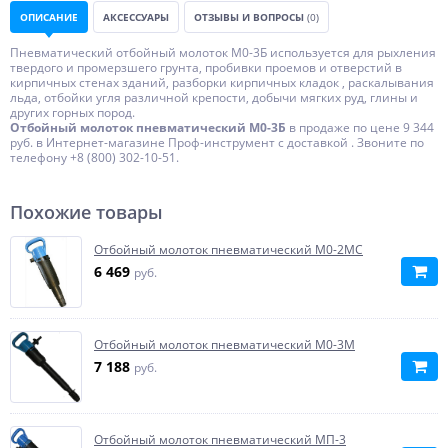
ОПИСАНИЕ
АКСЕССУАРЫ
ОТЗЫВЫ И ВОПРОСЫ
(0)
Пневматический отбойный молоток М0-3Б используется для рыхления
твердого и промерзшего грунта, пробивки проемов и отверстий в
кирпичных стенах зданий, разборки кирпичных кладок , раскалывания
льда, отбойки угля различной крепости, добычи мягких руд, глины и
других горных пород.
Отбойный молоток пневматический М0-3Б
в продаже по цене 9 344
руб. в Интернет-магазине Проф-инструмент с доставкой . Звоните по
телефону +8 (800) 302-10-51.
Похожие товары
Отбойный молоток пневматический М0-2МС
6 469
руб.
Отбойный молоток пневматический М0-3М
7 188
руб.
Отбойный молоток пневматический МП-3