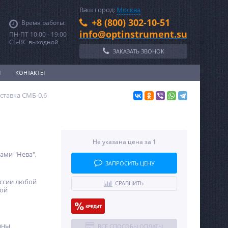
Ваш город:
Москва
+8 (800) 302-10-51
Время работы:
info@optinstrument.su
ПН-ПТ 10:00 - 19:00
СБ-ВС выходной
ЗАКАЗАТЬ ЗВОНОК
И
КОНТАКТЫ
ставка СМБ-0,6
Не указана цена за 1
ами "Нева",
ЗАПРОСИТЬ ЦЕНУ
оссии любой
СРАВНИТЬ
ной
аны
ВСЕ СПОСОБЫ ОПЛАТЫ