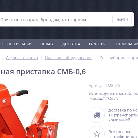
ОБЗОРЫ И СТАТЬИ
ОПЛАТА
ДОСТАВКА
ГАРАНТИЯ
О КОМПАНИ
Садовая техника
Навесное оборудование
Снегоуборчная при
ная приставка СМБ-0,6
Артикул: СМБ-0,6
Используется с мотоблок
"Каскад". "Ока".
Доставка по Р
ТК (транспорт
компанией)
Все товары
сертифициров