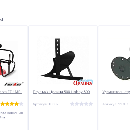
ры
y
Сварочный инвертор
Сварочный инвертор
Циклон ВДИ-181
Linkor ВД-300ИП
10 925
41 688
руб.
руб.
orza FZ-1MR-
Плуг м/к Целина 500 Hobby 500
Удлинитель ст
Артикул: 10302
Артикул: 11303
сота кошения
4 кг