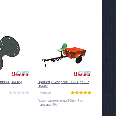
упицы (ПМ-05)
Прицеп универсальный Целина
ПМ-02
Артикул: -
Грузоподъемность: 300кг; Вес
прицепа: 90кг.