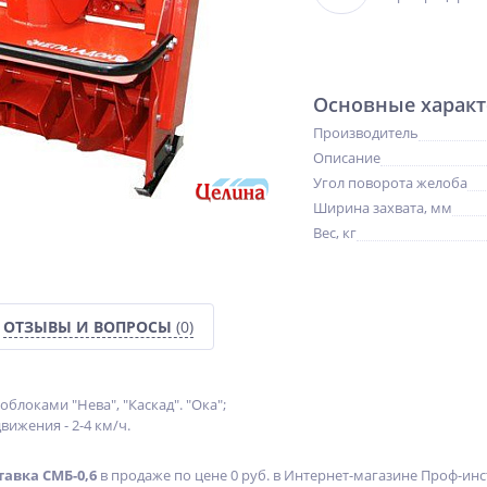
Основные характ
Производитель
Описание
Угол поворота желоба
Ширина захвата, мм
Вес, кг
ОТЗЫВЫ И ВОПРОСЫ
(0)
облоками "Нева", "Каскад". "Ока";
вижения - 2-4 км/ч.
NEW
NEW
NEW
ХИТ
ХИТ
ХИТ
авка СМБ-0,6
в продаже по цене 0 руб. в Интернет-магазине Проф-инстр
%
%
%