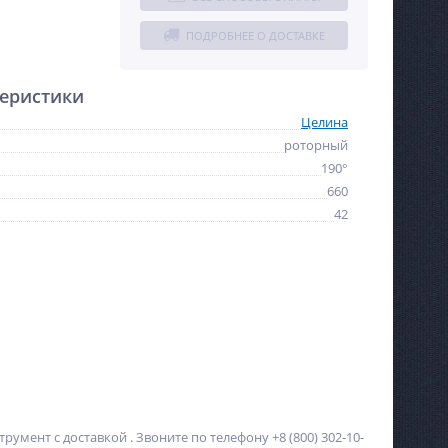
ПОДРОБНЕЕ О ДОСТАВКЕ
еристики
Целина
роторный
190°
660
42
умент с доставкой . Звоните по телефону +8 (800) 302-10-