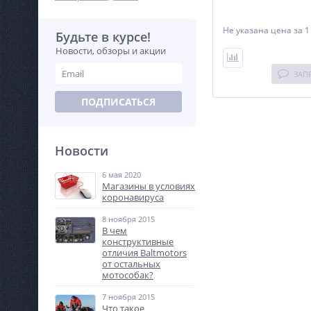
Не указана цена
за 1
Будьте в курсе!
Новости, обзоры и акции
ЗАП
ПОДПИСАТЬСЯ
Новости
6 мая 2020
Магазины в условиях
коронавируса
8 ноября 2015
В чем
конструктивные
отличия Baltmotors
от остальных
мотособак?
7 ноября 2015
Что такое