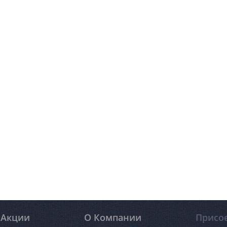
Акции
О Компании
Присо