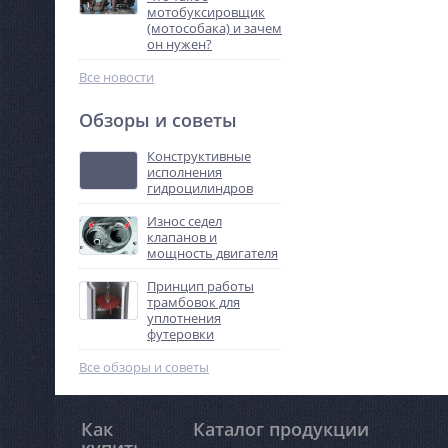
мотобуксировщик
(мотособака) и зачем
он нужен?
Все новости
Обзоры и советы
Конструктивные
исполнения
гидроцилиндров
Износ седел
клапанов и
мощность двигателя
Принцип работы
трамбовок для
уплотнения
футеровки
Все обзоры и советы
Как
Каталог продукции