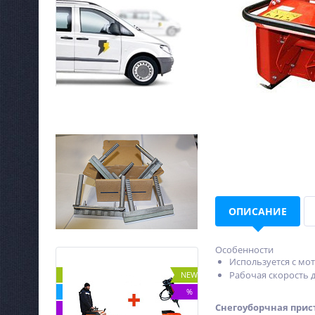
ОПИСАНИЕ
Особенности
Используется с мот
Рабочая скорость д
NEW
NEW
ХИТ
%
Снегоуборчная прист
%