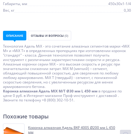
Габариты, мм
450х30х1-1/4
Вес, кг
0,30
ОПИСАНИЕ
ОТЗЫВЫ И ВОПРОСЫ
(0)
Технология Адель MiX - это сочетание алмазных сегментов марки «MiX
М» и «MiX Т» в определенных пропорциях при изготовлении коронок
"стандарт" - класса. Данная технология позволяет получить
инструмент с различными характеристиками скорости и ресурса.
Алмазные коронки серии MiX – это высокая скорость и ресурс при
значительном снижении затрат. MiX М (мягкий) – сегмент,
обладающий повышенной скоростью, для сверления по любому
любому армированию. МiX Т (твердый) - сегмент, с пониженной
скоростью сверления, но с увеличенным ресурсом для менее
армированного бетона.
Коронка алмазная Адель MIX M/T Ø30 мм L 450 мм
в продаже по
цене 0 руб. в Интернет-магазине Проф-инструмент с доставкой .
Звоните по телефону +8 (800) 302-10-51.
Похожие товары
Коронка алмазная Адель BKF 400S Ø200 мм L 450
мм