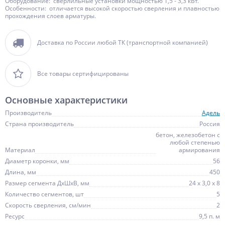
Оборудование: сверлильные установки мощностью 1,5 - 3,3 кВт.
Особенности: отличается высокой скоростью сверления и плавностью
прохождения слоев арматуры.
Доставка по России любой ТК (транспортной компанией)
Все товары сертифицированы
Основные характеристики
Производитель
Адель
Страна производитель
Россия
бетон, железобетон с
любой степенью
Материал
армирования
Диаметр коронки, мм
56
Длина, мм
450
Размер сегмента ДхШхВ, мм
24 х 3,0 х 8
Количество сегментов, шт
5
Скорость сверления, см/мин
2
Ресурс
9,5 п. м