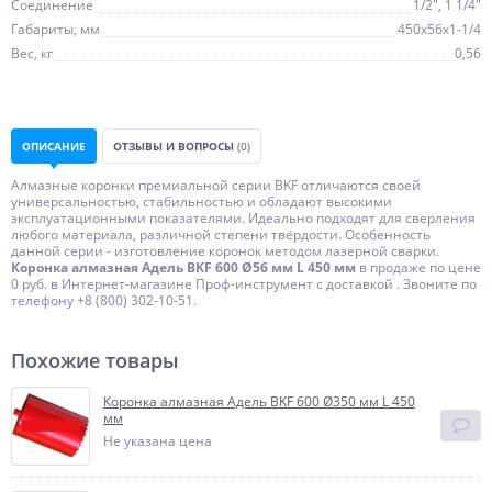
Соединение
1/2", 1 1/4"
Габариты, мм
450х56х1-1/4
Вес, кг
0,56
ОПИСАНИЕ
ОТЗЫВЫ И ВОПРОСЫ
(0)
Алмазные коронки премиальной серии BKF отличаются своей
универсальностью, стабильностью и обладают высокими
эксплуатационными показателями. Идеально подходят для сверления
любого материала, различной степени твёрдости. Особенность
данной серии - изготовление коронок методом лазерной сварки.
Коронка алмазная Адель BKF 600 Ø56 мм L 450 мм
в продаже по цене
0 руб. в Интернет-магазине Проф-инструмент с доставкой . Звоните по
телефону +8 (800) 302-10-51.
Похожие товары
Коронка алмазная Адель BKF 600 Ø350 мм L 450
мм
Не указана цена