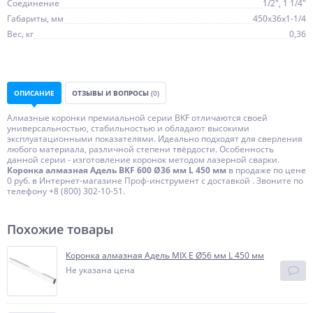
Соединение
1/2", 1 1/4"
Габариты, мм
450х36х1-1/4
Вес, кг
0,36
ОПИСАНИЕ
ОТЗЫВЫ И ВОПРОСЫ
(0)
Алмазные коронки премиальной серии BKF отличаются своей
универсальностью, стабильностью и обладают высокими
эксплуатационными показателями. Идеально подходят для сверления
любого материала, различной степени твёрдости. Особенность
данной серии - изготовление коронок методом лазерной сварки.
Коронка алмазная Адель BKF 600 Ø36 мм L 450 мм
в продаже по цене
0 руб. в Интернет-магазине Проф-инструмент с доставкой . Звоните по
телефону +8 (800) 302-10-51.
Похожие товары
Коронка алмазная Адель MIX E Ø56 мм L 450 мм
Не указана цена