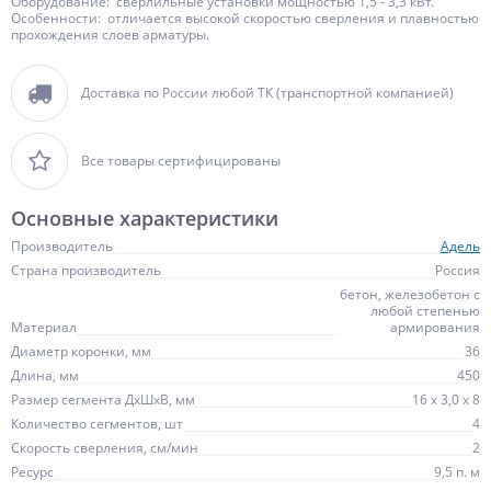
Оборудование: сверлильные установки мощностью 1,5 - 3,3 кВт.
Особенности: отличается высокой скоростью сверления и плавностью
прохождения слоев арматуры.
Доставка по России любой ТК (транспортной компанией)
Все товары сертифицированы
Основные характеристики
Производитель
Адель
Страна производитель
Россия
бетон, железобетон с
любой степенью
Материал
армирования
Диаметр коронки, мм
36
Длина, мм
450
Размер сегмента ДхШхВ, мм
16 х 3,0 х 8
Количество сегментов, шт
4
Скорость сверления, см/мин
2
Ресурс
9,5 п. м