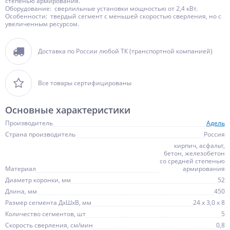
степенью армирования.
Оборудование: сверлильные установки мощностью от 2,4 кВт.
Особенности: твердый сегмент с меньшей скоростью сверления, но с
увеличенным ресурсом.
Доставка по России любой ТК (транспортной компанией)
Все товары сертифицированы
Основные характеристики
Производитель
Адель
Страна производитель
Россия
кирпич, асфальт,
бетон, железобетон
со средней степенью
Материал
армирования
Диаметр коронки, мм
52
Длина, мм
450
Размер сегмента ДхШхВ, мм
24 х 3,0 х 8
Количество сегментов, шт
5
Скорость сверления, см/мин
0,8