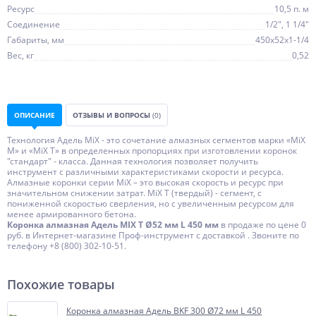
Ресурс
10,5 п. м
Соединение
1/2", 1 1/4"
Габариты, мм
450х52х1-1/4
Вес, кг
0,52
ОПИСАНИЕ
ОТЗЫВЫ И ВОПРОСЫ
(0)
Технология Адель MiX - это сочетание алмазных сегментов марки «MiX
М» и «MiX Т» в определенных пропорциях при изготовлении коронок
"стандарт" - класса. Данная технология позволяет получить
инструмент с различными характеристиками скорости и ресурса.
Алмазные коронки серии MiX – это высокая скорость и ресурс при
значительном снижении затрат. МiX Т (твердый) - сегмент, с
пониженной скоростью сверления, но с увеличенным ресурсом для
менее армированного бетона.
Коронка алмазная Адель MIX T Ø52 мм L 450 мм
в продаже по цене 0
руб. в Интернет-магазине Проф-инструмент с доставкой . Звоните по
телефону +8 (800) 302-10-51.
Похожие товары
Коронка алмазная Адель BKF 300 Ø72 мм L 450