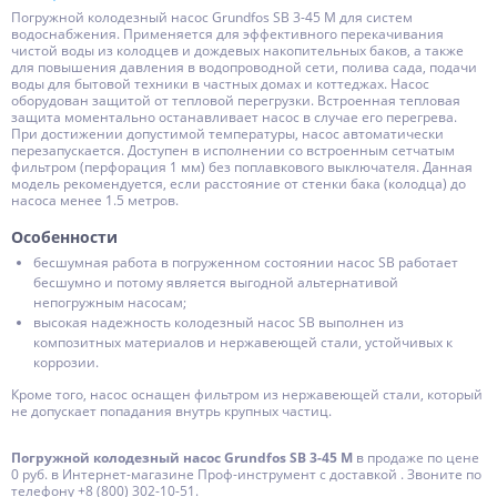
Погружной колодезный насос Grundfos SB 3-45 M для систем
водоснабжения. Применяется для эффективного перекачивания
чистой воды из колодцев и дождевых накопительных баков, а также
для повышения давления в водопроводной сети, полива сада, подачи
воды для бытовой техники в частных домах и коттеджах. Насос
оборудован защитой от тепловой перегрузки. Встроенная тепловая
защита моментально останавливает насос в случае его перегрева.
При достижении допустимой температуры, насос автоматически
перезапускается. Доступен в исполнении со встроенным сетчатым
фильтром (перфорация 1 мм) без поплавкового выключателя. Данная
модель рекомендуется, если расстояние от стенки бака (колодца) до
насоса менее 1.5 метров.
Особенности
бесшумная работа в погруженном состоянии насос SB работает
бесшумно и потому является выгодной альтернативой
непогружным насосам;
высокая надежность колодезный насос SB выполнен из
композитных материалов и нержавеющей стали, устойчивых к
коррозии.
Кроме того, насос оснащен фильтром из нержавеющей стали, который
не допускает попадания внутрь крупных частиц.
Погружной колодезный насос Grundfos SB 3-45 M
в продаже по цене
0 руб. в Интернет-магазине Проф-инструмент с доставкой . Звоните по
телефону +8 (800) 302-10-51.