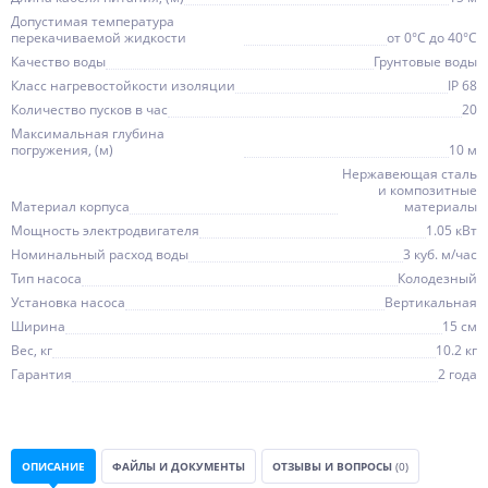
Допустимая температура
перекачиваемой жидкости
от 0°C до 40°C
Качество воды
Грунтовые воды
Класс нагревостойкости изоляции
IP 68
Количество пусков в час
20
Максимальная глубина
погружения, (м)
10 м
Нержавеющая сталь
и композитные
Материал корпуса
материалы
Мощность электродвигателя
1.05 кВт
Номинальный расход воды
3 куб. м/час
Тип насоса
Колодезный
Установка насоса
Вертикальная
Ширина
15 см
Вес, кг
10.2 кг
Гарантия
2 года
ОПИСАНИЕ
ФАЙЛЫ И ДОКУМЕНТЫ
ОТЗЫВЫ И ВОПРОСЫ
(0)