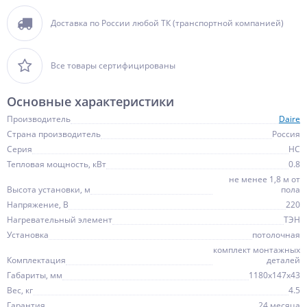
Доставка по России любой ТК (транспортной компанией)
Все товары сертифицированы
Основные характеристики
Производитель
Daire
Страна производитель
Россия
Серия
HC
Тепловая мощность, кВт
0.8
не менее 1,8 м от
Высота установки, м
пола
Напряжение, В
220
Нагревательный элемент
ТЭН
Установка
потолочная
комплект монтажных
Комплектация
деталей
Габариты, мм
1180х147х43
Вес, кг
4.5
Гарантия
24 месяца