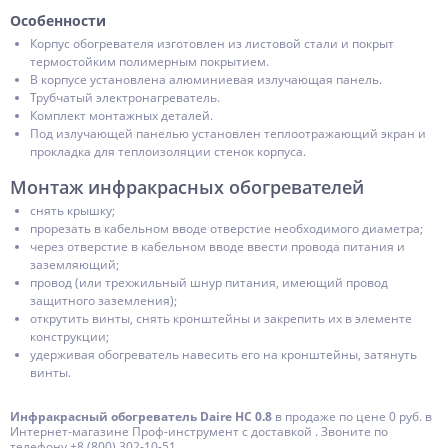
Особенности
Корпус обогревателя изготовлен из листовой стали и покрыт
термостойким полимерным покрытием.
В корпусе установлена алюминиевая излучающая панель.
Трубчатый электронагреватель.
Комплект монтажных деталей.
Под излучающей панелью установлен теплоотражающий экран и
прокладка для теплоизоляции стенок корпуса.
Монтаж инфракрасных обогревателей
снять крышку;
прорезать в кабельном вводе отверстие необходимого диаметра;
через отверстие в кабельном вводе ввести провода питания и
заземляющий;
провод (или трехжильный шнур питания, имеющий провод
защитного заземления);
открутить винты, снять кронштейны и закрепить их в элементе
конструкции;
удерживая обогреватель навесить его на кронштейны, затянуть
винты.
Инфракрасный обогреватель Daire НС 0.8
в продаже по цене 0 руб. в
Интернет-магазине Проф-инструмент с доставкой . Звоните по
телефону +8 (800) 302-10-51.