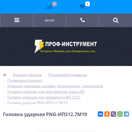
0
0
МЕНЮ
Каталог товаров
Пневмооборудование
Пневмоинструмент
Ударные торцевые головки, переходники, удлинители
Головки ударные для гайковертов серии ИП
Головки ударные для гайковерта ИП-3125
Головка ударная PNG-ИПS12.7M19
Головка ударная PNG-ИПS12.7M19