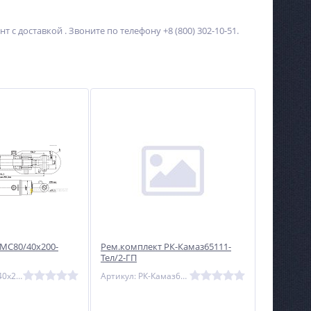
с доставкой . Звоните по телефону +8 (800) 302-10-51.
Ямобур-сваекрут,
Сварочный полуавтомат
манипулятор STRONG S
КОНТУР MIG-MMA-150
300
Не указана цена
Не указана цена
МС80/40х200-
Рем.комплект РК-Камаз65111-
Тел/2-ГП
Артикул: МС80/40х200-3(4).44А
Артикул: РК-Камаз65111-Тел/2-ГП