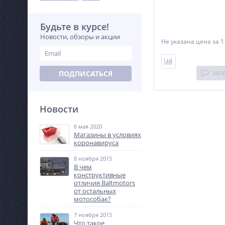
Будьте в курсе!
Новости, обзоры и акции
Не указана цена
за 1
ПОДПИСАТЬСЯ
ЗАП
Новости
6 мая 2020
Магазины в условиях
коронавируса
8 ноября 2015
В чем
конструктивные
отличия Baltmotors
от остальных
мотособак?
7 ноября 2015
Что такое