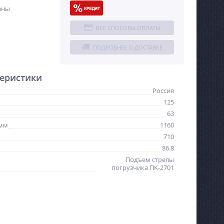
аны
ВСЕ СПОСОБЫ ОПЛАТЫ
ПОДРОБНЕЕ О ДОСТАВКЕ
еристики
Россия
125
63
 мм
1160
710
86.8
Подъем стрелы
погрузчика ПК-2701
NEW
NEW
%
ХИТ
%