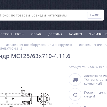
ОБЗОРЫ И СТАТЬИ
ОПЛАТА
ДОСТАВКА
ГАРАНТИЯ
О КОМПАНИ
Гидравлическое оборудование и инструмент
Гидравлические ц
/63х710-4.11.6
др МС125/63х710-4.11.6
Артикул: МС125/63х710-4.1
Доставка по Р
ТК (транспорт
компанией)
Постоянным к
скидка!