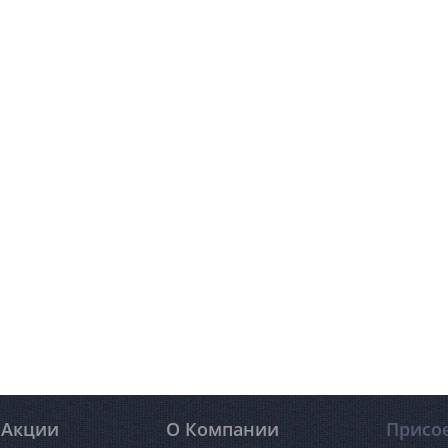
Акции
О Компании
Присо