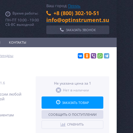
Ваш город:
Пермь
+8 (800) 302-10-51
Время работы:
info@optinstrument.su
ПН-ПТ 10:00 - 19:00
СБ-ВС выходной
ЗАКАЗАТЬ ЗВОНОК
И
КОНТАКТЫ
илиндры
1.6
Не указана цена за 1
Нет в наличии
оссии любой
ной
ЗАКАЗАТЬ ТОВАР
лиентам
СООБЩИТЬ О ПОСТУПЛЕНИИ
СРАВНИТЬ