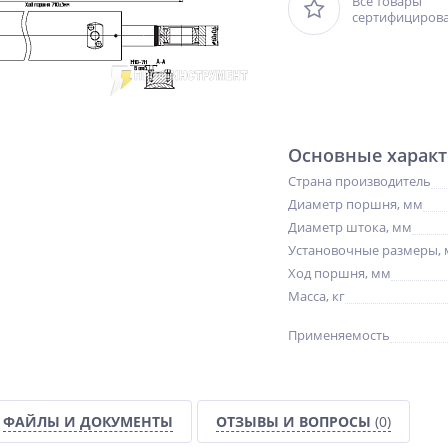
Все товары
сертифициров
Основные характ
Страна производитель
Диаметр поршня, мм
Диаметр штока, мм
Установочные размеры,
Ход поршня, мм
Масса, кг
Применяемость
NEW
NEW
NEW
ХИТ
%
ХИТ
ФАЙЛЫ И ДОКУМЕНТЫ
ОТЗЫВЫ И ВОПРОСЫ
(0)
%
%