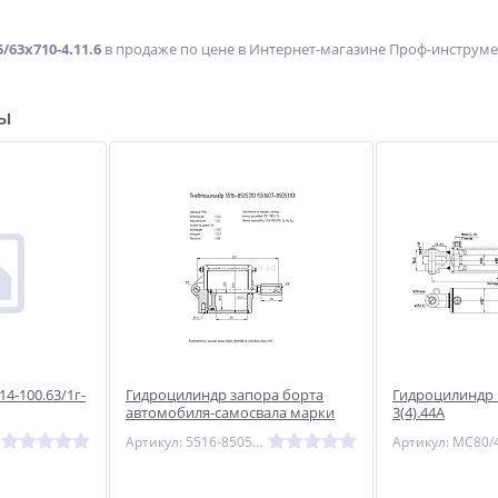
63х710-4.11.6
в продаже по цене в Интернет-магазине Проф-инструмент 
ры
с
Мини-экскаватор STRONG
Сварочный полуавтомат
с»
MS 2000M
Циклон ПДГ-200Д
Не указана цена
17 250
руб.
4-100.63/1г-
Гидроцилиндр запора борта
Гидроцилиндр 
автомобиля-самосвала марки
3(4).44А
"МАЗ" 5516-8505310
Артикул: 5516-8505310