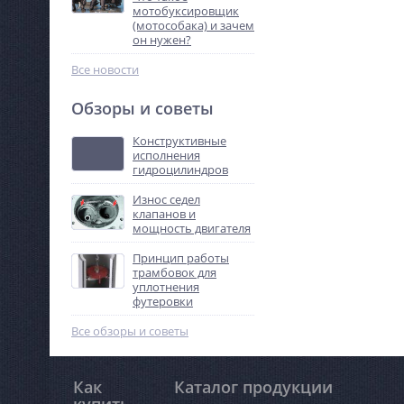
мотобуксировщик
(мотособака) и зачем
он нужен?
Все новости
Обзоры и советы
Конструктивные
исполнения
гидроцилиндров
Износ седел
клапанов и
мощность двигателя
Принцип работы
трамбовок для
уплотнения
футеровки
Все обзоры и советы
Как
Каталог продукции