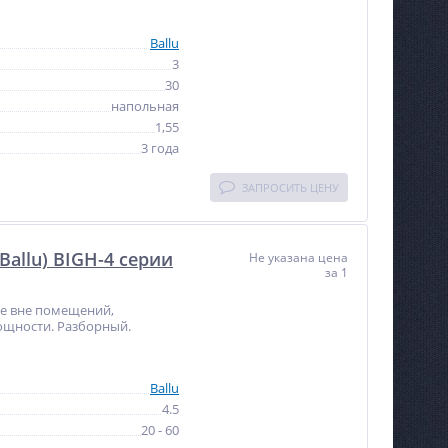
Ballu
3
30
напольная
1,55
3 года
ЗАПРОСИТЬ ЦЕНУ
allu) BIGH-4 серии
Не указана цена
за 1
е вне помещений,
ощности. Разборный.
Ballu
4.5
20 - 60