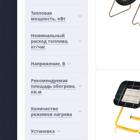
Тепловая
мощность, кВт
Номинальный
расход топлива,
кг/час
Напряжение, В
Рекомендуемая
площадь обогрева,
кв.м
Количество
режимов нагрева
Установка