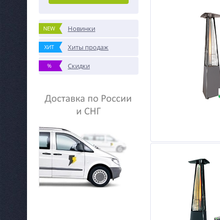
Новинки
NEW
Хиты продаж
ХИТ
Скидки
%