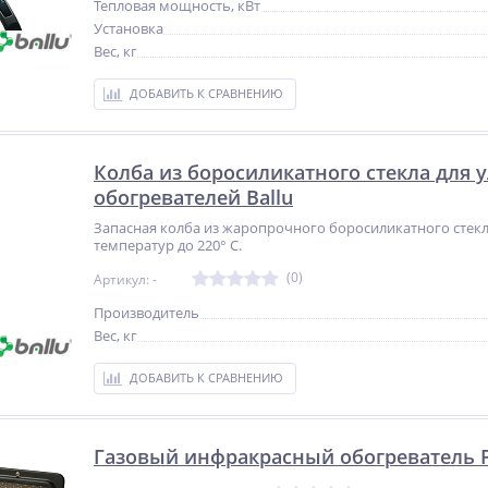
Тепловая мощность, кВт
Установка
Вес, кг
ДОБАВИТЬ К СРАВНЕНИЮ
Колба из боросиликатного стекла для 
обогревателей Ballu
%
NEW
NEW
Запасная колба из жаропрочного боросиликатного стекл
температур до 220° С.
ХИТ
%
%
(0)
Артикул: -
Производитель
Вес, кг
ДОБАВИТЬ К СРАВНЕНИЮ
Сварочный инвертор
Привод вибратора -
Linkor ВД–170И
универсальный VPK MECH
ого
(220В, 2,3 кВт)
15 382
Газовый инфракрасный обогреватель F
17 800
руб.
руб.