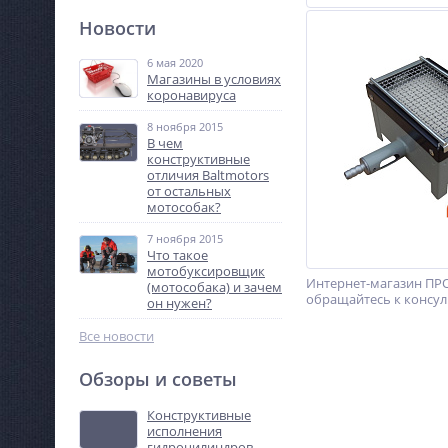
Новости
6 мая 2020
Магазины в условиях
коронавируса
8 ноября 2015
В чем
конструктивные
отличия Baltmotors
от остальных
мотособак?
7 ноября 2015
Что такое
мотобуксировщик
Интернет-магазин ПРО
(мотособака) и зачем
обращайтесь к консуль
он нужен?
Все новости
Обзоры и советы
Конструктивные
исполнения
гидроцилиндров