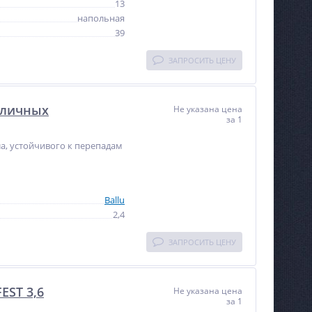
13
напольная
39
ЗАПРОСИТЬ ЦЕНУ
уличных
Не указана цена
за 1
NEW
NEW
а, устойчивого к перепадам
%
ХИТ
%
Ballu
2,4
ЗАПРОСИТЬ ЦЕНУ
Пистолет для вязки
Сварочный полуавтомат
арматуры NRT-40l
Циклон ПДГ-120
Не указана цена
EST 3,6
73 107
Не указана цена
руб.
за 1