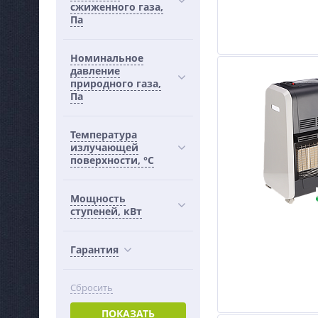
сжиженного газа,
Па
Номинальное
давление
природного газа,
Па
Температура
излучающей
поверхности, °C
Мощность
ступеней, кВт
Гарантия
Сбросить
ПОКАЗАТЬ