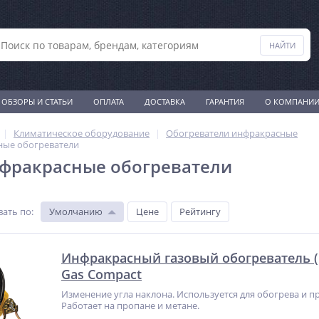
ОБЗОРЫ И СТАТЬИ
ОПЛАТА
ДОСТАВКА
ГАРАНТИЯ
О КОМПАНИ
Климатическое оборудование
Обогреватели инфракрасные
ные обогреватели
фракрасные обогреватели
вать по
:
Умолчанию
Цене
Рейтингу
Инфракрасный газовый обогреватель (B
Gas Compact
Изменение угла наклона. Используется для обогрева и 
Работает на пропане и метане.