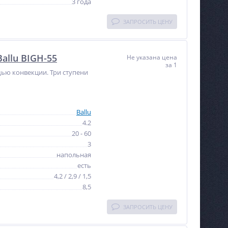
3 года
ЗАПРОСИТЬ ЦЕНУ
allu BIGH-55
Не указана цена
за 1
ью конвекции. Три ступени
Ballu
4.2
20 - 60
3
напольная
есть
4,2 / 2,9 / 1,5
8,5
ЗАПРОСИТЬ ЦЕНУ