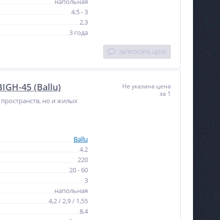
напольная
4,5 - 3
2,3
3 года
ЗАПРОСИТЬ ЦЕНУ
GH-45 (Ballu)
Не указана цена
за 1
пространств, но и жилых
Ballu
4.2
220
20 - 60
3
напольная
4,2 / 2,9 / 1,55
8,4