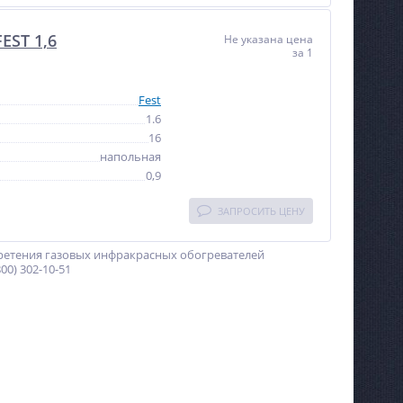
EST 1,6
Не указана цена
за 1
Fest
1.6
16
напольная
0,9
ЗАПРОСИТЬ ЦЕНУ
ретения газовых инфракрасных обогревателей
0) 302-10-51