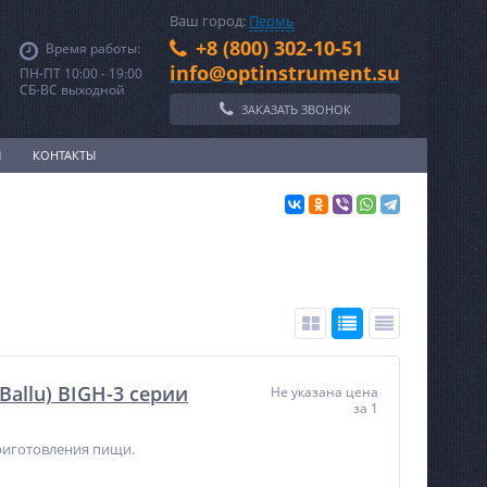
Ваш город:
Пермь
+8 (800) 302-10-51
Время работы:
info@optinstrument.su
ПН-ПТ 10:00 - 19:00
СБ-ВС выходной
ЗАКАЗАТЬ ЗВОНОК
И
КОНТАКТЫ
allu) BIGH-3 серии
Не указана цена
за 1
приготовления пищи.