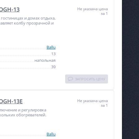
BOGH-13
Не указана цена
за 1
в гостиницах и домах отдыха,
тавляет колбу прозрачной и
Ballu
13
напольная
39
ЗАПРОСИТЬ ЦЕНУ
BOGH-13E
Не указана цена
за 1
ключение и регулировка
кольких обогревателей.
Ballu