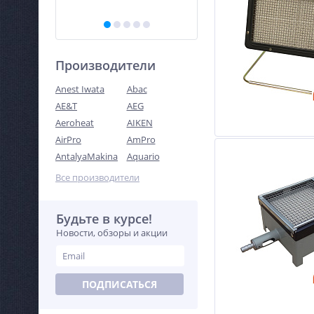
Производители
Anest Iwata
Abac
AE&T
AEG
Aeroheat
AIKEN
AirPro
AmPro
AntalyaMakina
Aquario
Все производители
Будьте в курсе!
Новости, обзоры и акции
ПОДПИСАТЬСЯ