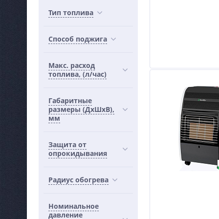
Тип топлива
Способ поджига
Макс. расход
топлива, (л/час)
Габаритные
размеры (ДхШхВ),
мм
Защита от
опрокидывания
Радиус обогрева
Номинальное
давление