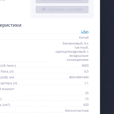
ПОДРОБНЕЕ О ДОСТАВКЕ
еристики
Lifan
Китай
бензиновый, 4-х
тактный,
одноцилиндровый, с
воздушным
охлаждением
(об./мин.)
3600
ака, (л)
6,5
ШхВ), мм
403×449×440
артера, (л)
1,1
й момент
25
)
15
 (см³)
420
бесконтактная