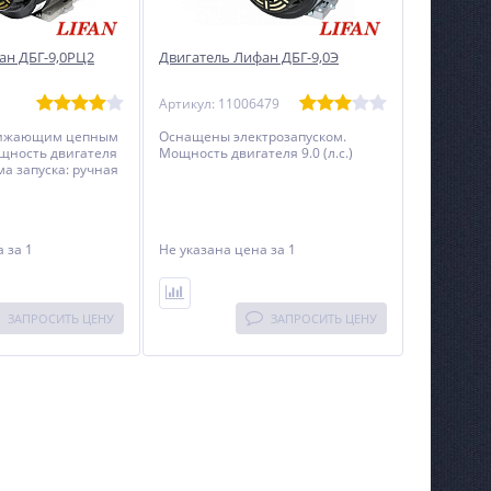
ан ДБГ-9,0РЦ2
Двигатель Лифан ДБГ-9,0Э
Артикул: 11006479
ижающим цепным
Оснащены электрозапуском.
щность двигателя
Мощность двигателя 9.0 (л.с.)
тема запуска: ручная
на
за 1
Не указана цена
за 1
ЗАПРОСИТЬ ЦЕНУ
ЗАПРОСИТЬ ЦЕНУ