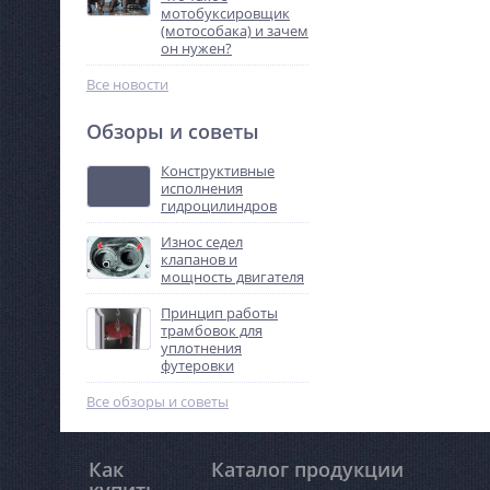
мотобуксировщик
(мотособака) и зачем
он нужен?
Все новости
Обзоры и советы
Конструктивные
исполнения
гидроцилиндров
Износ седел
клапанов и
мощность двигателя
Принцип работы
трамбовок для
уплотнения
футеровки
Все обзоры и советы
Как
Каталог продукции