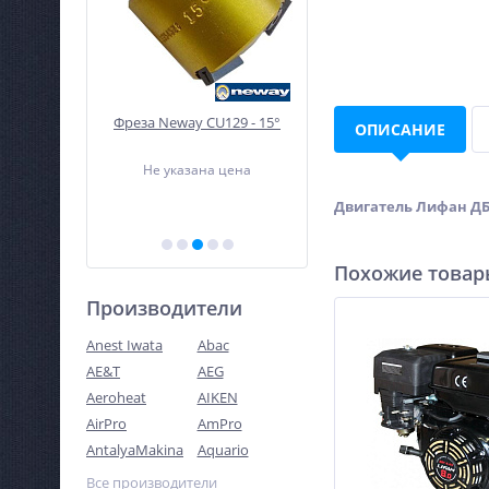
катор
Фреза Neway CU129 - 15°
Сварочный полуавтом
ОПИСАНИЕ
льный
Циклон ПДГ-200ДА
й прямого
Не указана цена
69
16 675
PSW-10
руб.
руб.
Двигатель Лифан ДБ
Похожие това
Производители
Anest Iwata
Abac
AE&T
AEG
Aeroheat
AIKEN
AirPro
AmPro
AntalyaMakina
Aquario
Все производители