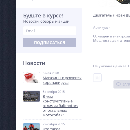
Будьте в курсе!
Двигатель Лифан ДБ
Новости, обзоры и акции
Артикул: -
Оснащены электроза
Мощность двигателя 8
ПОДПИСАТЬСЯ
Новости
Не указана цена
за 1
6 мая 2020
Магазины в условиях
коронавируса
ЗАП
8 ноября 2015
В чем
конструктивные
отличия Baltmotors
от остальных
мотособак?
7 ноября 2015
Что такое