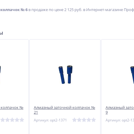
колпачок № 6
в продаже по цене 2 125 руб. в Интернет-магазине Проф-
ры
ат
Пистолет для вязки
Сварочный полуавтомат
арматуры NRT-25l
Циклон ПДГ-120
Не указана цена
72 403
руб.
 колпачок №
Алмазный заточной колпачок №
Алмазный зат
21
9
Артикул: opt2-1371
Артикул: opt2-1