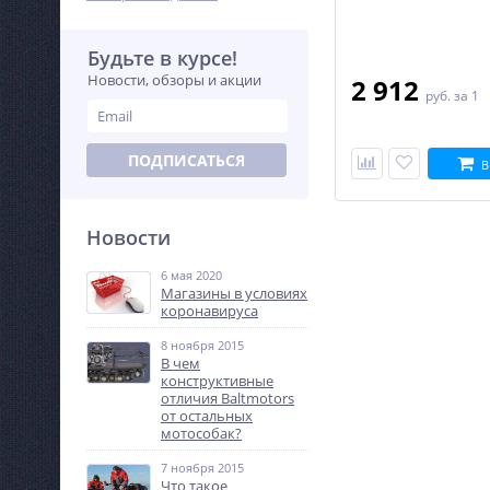
Будьте в курсе!
Новости, обзоры и акции
2 912
руб.
за 1
ПОДПИСАТЬСЯ
В
Новости
6 мая 2020
Магазины в условиях
коронавируса
8 ноября 2015
В чем
конструктивные
отличия Baltmotors
от остальных
мотособак?
7 ноября 2015
Что такое