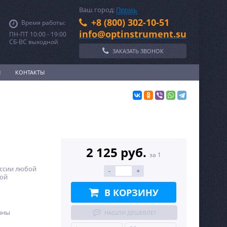
Ваш город:
Пермь
+8 (800) 302-10-51
Время работы:
info@optinstrument.su
ПН-ПТ 10:00 - 19:00
СБ-ВС выходной
ЗАКАЗАТЬ ЗВОНОК
И
КОНТАКТЫ
2 125 руб.
за 1
оссии любой
-
+
ной
В КОРЗИНУ
аны
НАШЛИ ДЕШЕВЛЕ?