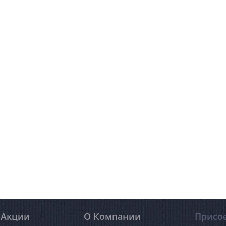
Акции
О Компании
Присо