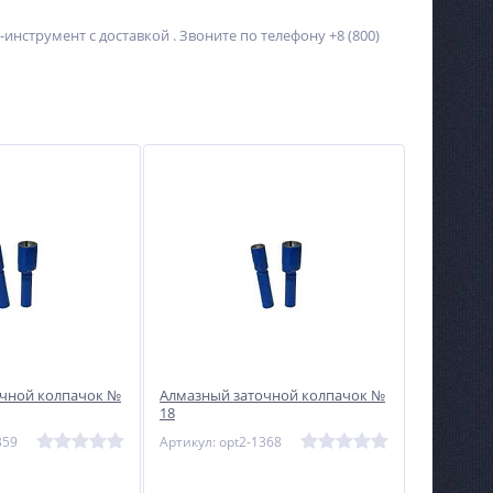
инструмент с доставкой . Звоните по телефону +8 (800)
очной колпачок №
Алмазный заточной колпачок №
18
359
Артикул: opt2-1368