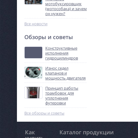
мотобуксировщик
(мотособака) и зачем
он нужен?
Все новости
Обзоры и советы
Конструктивные
исполнения
гидроцилиндров
Износ седел
клапанов и
мощность двигателя
Принцип работы
трамбовок для
уплотнения
футеровки
Все обзоры и советы
Как
Каталог продукции