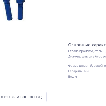
Основные характ
Страна производитель
Диаметр штыря в бурово
Форма штыря буровой к
Габариты, мм
Вес, кг
NEW
NEW
NEW
ОТЗЫВЫ И ВОПРОСЫ
(0)
ХИТ
%
ХИТ
%
%