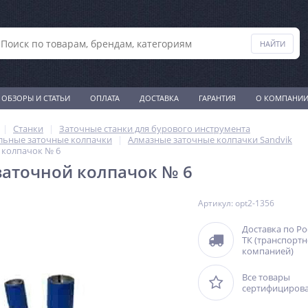
ОБЗОРЫ И СТАТЬИ
ОПЛАТА
ДОСТАВКА
ГАРАНТИЯ
О КОМПАНИ
Станки
Заточные станки для бурового инструмента
ьные заточные колпачки
Алмазные заточные колпачки Sandvik
 колпачок № 6
аточной колпачок № 6
Артикул: opt2-1356
Доставка по Р
ТК (транспорт
компанией)
Все товары
сертифициров