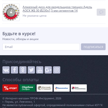
Алмазный диск для раздельщика трещин Адель
АОСК ЖБ 30 Ø230x7,5 мм сегментов 14
Не указана цена
Будьте в курсе!
Новости, обзоры и акции
ПОДПИСАТЬСЯ
Присоединяйтесь
Способы оплаты
© Интернет-магазин ПРОФ-Инструмент, 2026
г. Пермь, ул. Левченко, 1
Не является публичной офертой, определяемой положениями статьи 437 ГК