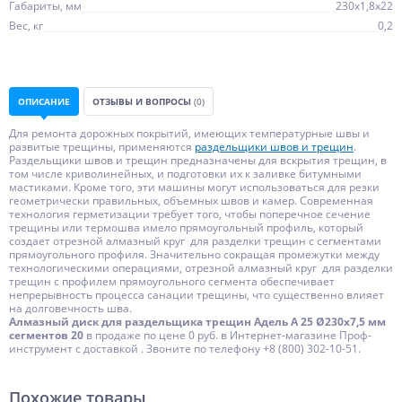
Габариты, мм
230х1,8х22
Вес, кг
0,2
ОПИСАНИЕ
ОТЗЫВЫ И ВОПРОСЫ
(0)
Для ремонта дорожных покрытий, имеющих температурные швы и
развитые трещины, применяются
раздельщики швов и трещин
.
Раздельщики швов и трещин предназначены для вскрытия трещин, в
том числе криволинейных, и подготовки их к заливке битумными
мастиками. Кроме того, эти машины могут использоваться для резки
геометрически правильных, объемных швов и камер. Современная
технология герметизации требует того, чтобы поперечное сечение
трещины или термошва имело прямоугольный профиль, который
создает отрезной алмазный круг для разделки трещин с сегментами
прямоугольного профиля. Значительно сокращая промежутки между
технологическими операциями, отрезной алмазный круг для разделки
трещин с профилем прямоугольного сегмента обеспечивает
непрерывность процесса санации трещины, что существенно влияет
на долговечность шва.
Алмазный диск для раздельщика трещин Адель А 25 Ø230x7,5 мм
сегментов 20
в продаже по цене 0 руб. в Интернет-магазине Проф-
инструмент с доставкой . Звоните по телефону +8 (800) 302-10-51.
Похожие товары