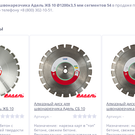
швонарезчика Адель ЖБ 10 Ø1200x3,5 мм сегментов 54
в продаже п
 телефону +8 (800) 302-10-51.
ры
р
Сварочный полуавтомат
Сварочный полуавтомат
Циклон ПДГ-200ДА
Циклон ПДГ-200ДВ
16 675
17 940
руб.
руб.
Алмазный диск для
Алмазный диск
ь ЖБ 10
швонарезчика Адель СБ 10
швонарезчика 
тов 30
Ø350x2,2 мм сегментов 24
Ø400x2,2 мм с
Артикул: -
Артикул: -
бетон с
Назначение: нарезка карт в "топ"
Назначение: на
ей твердости
бетоне, свежем бетоне.
бетоне, свежем
вании.
Рекомендации: использование на
Рекомендации: