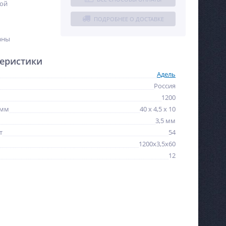
ной
ПОДРОБНЕЕ О ДОСТАВКЕ
аны
еристики
Адель
Россия
1200
 мм
40 x 4,5 x 10
3,5 мм
т
54
1200х3,5х60
12
NEW
NEW
ХИТ
ХИТ
%
%