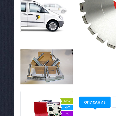
NEW
NEW
ОПИСАНИЕ
ХИТ
ХИТ
%
%