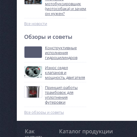
мотобуксировщик
(мотособака) и зачем
он нужен?
Все новости
Обзоры и советы
Конструктивные
исполнения
гидроцилиндров
Износ седел
клапанов и
мощность двигателя
Принцип работы
трамбовок для
уплотнения
футеровки
Все обзоры и советы
Как
Каталог продукции