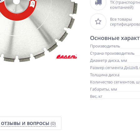
ТК (транспорт
компанией)
Все товары
сертифициров
Основные характ
Производитель
Страна производитель
Диаметр диска, мм
Размер сегмента ДхШхВ,
Толщина диска
Количество сегментов, ш
Габариты, мм
Вес, кг
NEW
NEW
NEW
ОТЗЫВЫ И ВОПРОСЫ
(0)
ХИТ
ХИТ
ХИТ
%
%
%