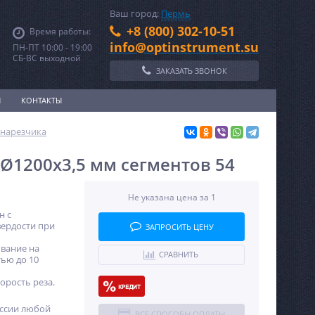
Ваш город:
Пермь
+8 (800) 302-10-51
Время работы:
info@optinstrument.su
ПН-ПТ 10:00 - 19:00
СБ-ВС выходной
ЗАКАЗАТЬ ЗВОНОК
И
КОНТАКТЫ
онарезчика
Ø1200x3,5 мм сегментов 54
Не указана цена за 1
н с
вердости при
ЗАПРОСИТЬ ЦЕНУ
вание на
СРАВНИТЬ
ью до 10
орость реза.
оссии любой
ВСЕ СПОСОБЫ ОПЛАТЫ