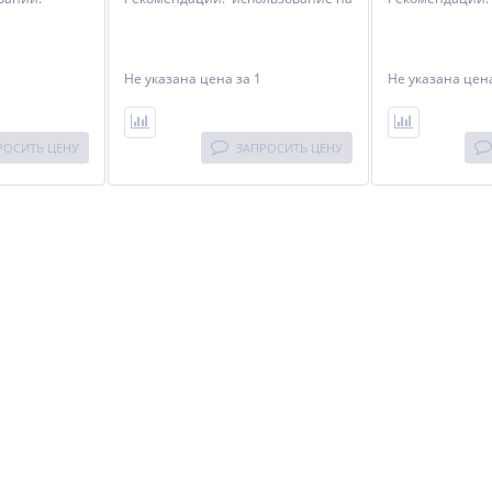
льзование на
швонарезчиках мощностью до 10
швонарезчиках
остью до 10
кВт. Особенности: высочайшая
кВт. Особеннос
ысокая
производительность (6 - 8 м/мин),
производительно
средний ресурс.
средний ресурс
Не указана цена
за 1
Не указана це
РОСИТЬ ЦЕНУ
ЗАПРОСИТЬ ЦЕНУ