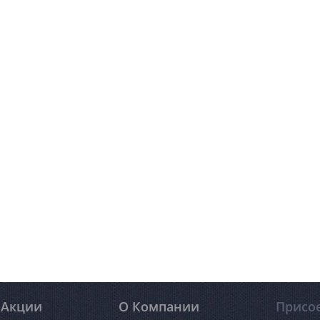
Акции
О Компании
Присо