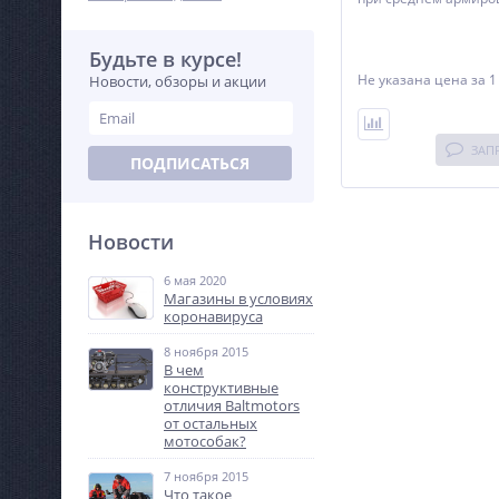
Рекомендации: испо
швонарезчиках мощн
кВт. Особенности: в
Будьте в курсе!
скорость реза.
Не указана цена
за 1
Новости, обзоры и акции
ЗАП
ПОДПИСАТЬСЯ
Новости
6 мая 2020
Магазины в условиях
коронавируса
8 ноября 2015
В чем
конструктивные
отличия Baltmotors
от остальных
мотособак?
7 ноября 2015
Что такое