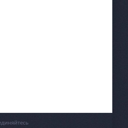
единяйтесь