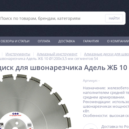
ОБЗОРЫ И СТАТЬИ
ОПЛАТА
ДОСТАВКА
ГАРАНТИЯ
О КОМПАНИ
Инструменты
Алмазный инструмент
Алмазные диски для шв
швонарезчика Адель ЖБ 10 Ø1200x3,5 мм сегментов 54
иск для швонарезчика Адель ЖБ 10 
Артикул: -
Назначение: железобето
наполнителем средней т
среднем армировании.
Рекомендации: использо
швонарезчиках мощност
кВт.
Особенности: высокая ск
Доставка по Р