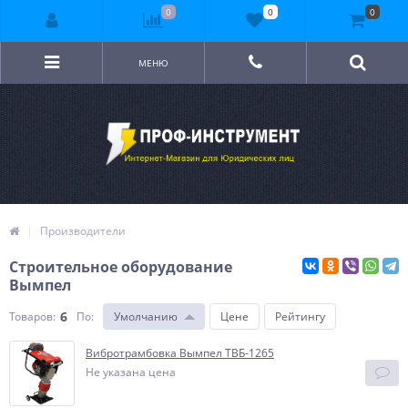
0
0
0
МЕНЮ
Производители
Строительное оборудование
Вымпел
6
Товаров:
По
:
Умолчанию
Цене
Рейтингу
Вибротрамбовка Вымпел ТВБ-1265
Не указана цена