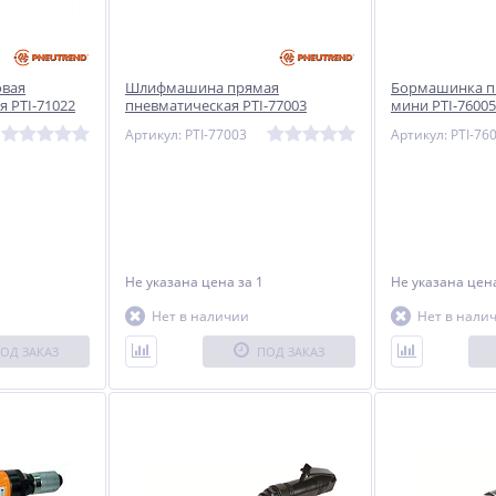
вая
Шлифмашина прямая
Бормашинка п
 PTI-71022
пневматическая PTI-77003
мини PTI-76005
Артикул: PTI-77003
Артикул: PTI-76
Не указана цена
за 1
Не указана це
Нет в наличии
Нет в нали
ОД ЗАКАЗ
ПОД ЗАКАЗ
NEW
NEW
NEW
ХИТ
ХИТ
ХИТ
%
%
%