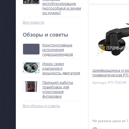
мотобуксировщик
(мотособака) и зачем
он нужен?
Все новости
Обзоры и советы
Конструктивные
исполнения
гидроцилиндров
Износ седел
клапанов и
Шлифмашинка угло
мощность двигателя
пневматическая PTI
тяжелых условий эк
Принцип работы
Артикул: PTI-75033R
трамбовок для
уплотнения
футеровки
Все обзоры и советы
Не указана цена
за 1