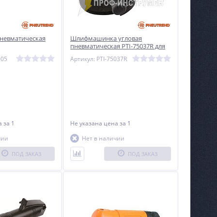
невматическая
Шлифмашинка угловая
пневматическая PTI-75037R для
тяжелых условий эксплуатации
005
Артикул: PTI-75037R
на
за 1
Не указана цена
за 1
чии
Нет в наличии
ПОД ЗАКАЗ
ПОД ЗАКАЗ
NEW
NEW
%
%