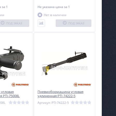
на
за 1
Не указана цена
за 1
чии
Нет в наличии
ПОД ЗАКАЗ
ПОД ЗАКАЗ
угловая
Пневмобормашина угловая
я PTI-75008L
удлиненная PTI-74222-5
008L
Артикул: PTI-74222-5