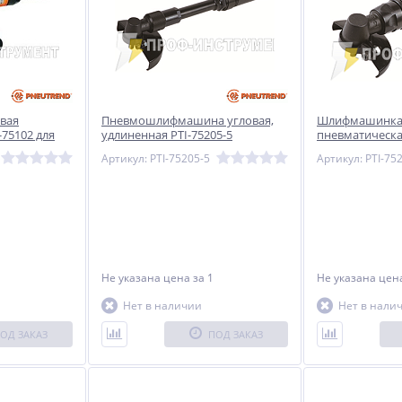
ат
Сварочный полуавтомат
Сварочный полуавтомат
Циклон ВУДИ-181
Циклон ПДГ-200АВ
вая
Пневмошлифмашина угловая,
Шлифмашинка 
-75102 для
удлиненная PTI-75205-5
пневматическа
19 900
17 250
сплуатации
руб.
руб.
Артикул: PTI-75205-5
Артикул: PTI-75
Не указана цена
за 1
Не указана це
Нет в наличии
Нет в нали
ОД ЗАКАЗ
ПОД ЗАКАЗ