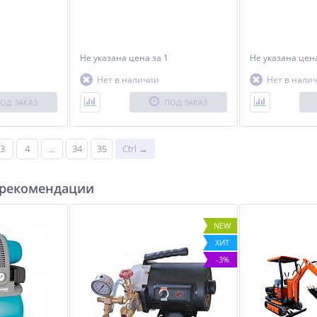
Не указана цена
за 1
Не указана це
Нет в наличии
Нет в нали
ОД ЗАКАЗ
ПОД ЗАКАЗ
3
4
...
34
35
Ctrl →
 рекомендации
NEW
ХИТ
-3%