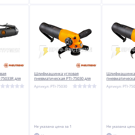
вая
Шлифмашинка угловая
Шлифмашинка 
-75033R для
пневматическая PTI-75030 для
пневматическая
сплуатации
тяжелых условий эксплуатации
тяжелых услов
Артикул: PTI-75030
Артикул: PTI-75
Не указана цена
за 1
Не указана це