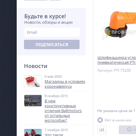
Будьте в курсе!
Новости, обзоры и акции
ПОДПИСАТЬСЯ
Шлифмашинка угло
пневматическая PTI
Новости
Артикул: PTI-75200
6 мая 2020
Магазины в условиях
коронавируса
8 ноября 2015
В чем
конструктивные
отличия Baltmotors
Не указана цена
за 1
от остальных
мотособак?
Нет в наличии
7 ноября 2015
П
Что такое