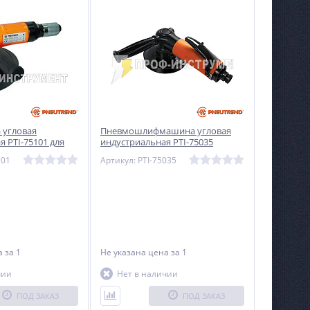
угловая
Пневмошлифмашина угловая
 PTI-75101 для
индустриальная PTI-75035
ий эксплуатации
101
Артикул: PTI-75035
на
за 1
Не указана цена
за 1
чии
Нет в наличии
ПОД ЗАКАЗ
ПОД ЗАКАЗ