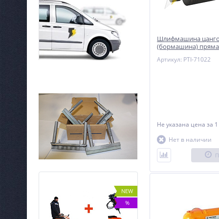
Шлифмашина цанго
(бормашина) прямая
Артикул: PTI-71022
Не указана цена
за 1
Нет в наличии
П
NEW
NEW
%
%