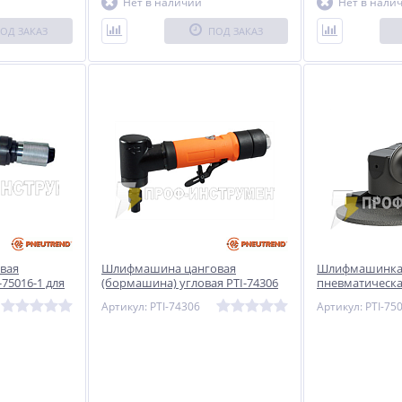
Нет в наличии
Нет в нали
ОД ЗАКАЗ
ПОД ЗАКАЗ
вая
Шлифмашина цанговая
Шлифмашинка 
75016-1 для
(бормашина) угловая PTI-74306
пневматическая
сплуатации
тяжелых услов
Артикул: PTI-74306
Артикул: PTI-75