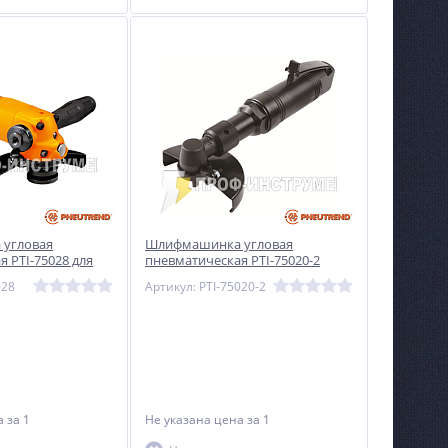
угловая
Шлифмашинка угловая
 PTI-75028 для
пневматическая PTI-75020-2
ий эксплуатации
028
Артикул: PTI-75020-2
на
за 1
Не указана цена
за 1