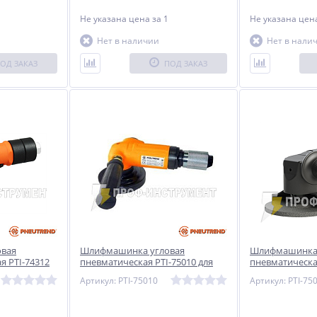
Не указана цена
за 1
Не указана це
Нет в наличии
Нет в нали
ОД ЗАКАЗ
ПОД ЗАКАЗ
вая
Шлифмашинка угловая
Шлифмашинка 
я PTI-74312
пневматическая PTI-75010 для
пневматическа
тяжелых условий эксплуатации
Артикул: PTI-75010
Артикул: PTI-75