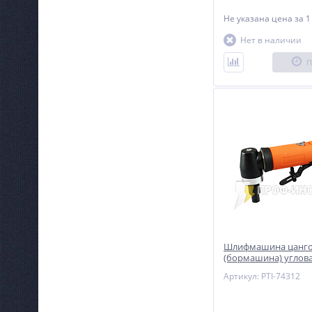
Не указана цена
за 1
Нет в наличии
П
Шлифмашина цанго
(бормашина) углова
Артикул: PTI-74312