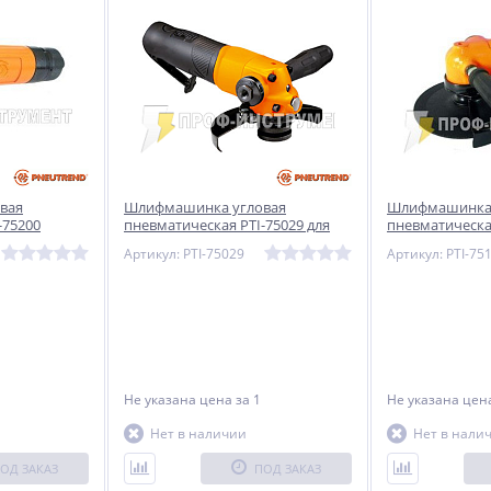
вая
Шлифмашинка угловая
Шлифмашинка 
-75200
пневматическая PTI-75029 для
пневматическая
тяжелых условий эксплуатации
тяжелых услов
Артикул: PTI-75029
Артикул: PTI-75
Не указана цена
за 1
Не указана це
Нет в наличии
Нет в нали
ОД ЗАКАЗ
ПОД ЗАКАЗ