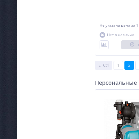
Не указана цена
за 1
Нет в наличии
П
← Ctrl
1
2
Персональные