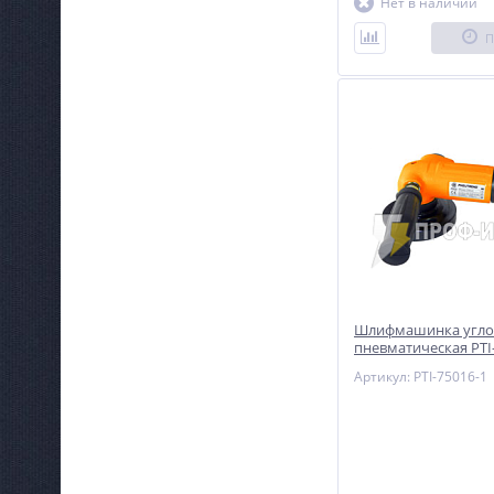
Нет в наличии
П
Шлифмашинка угло
пневматическая PTI-
тяжелых условий эк
Артикул: PTI-75016-1