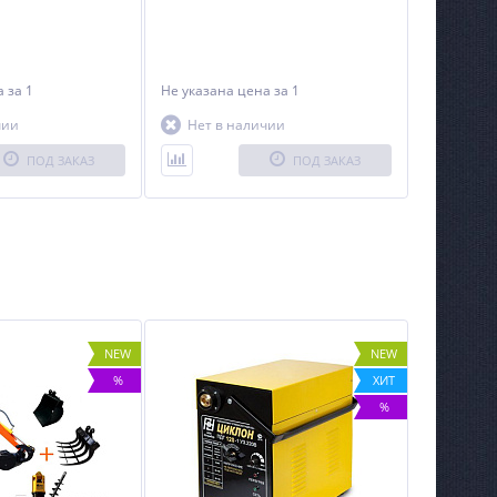
на
за 1
Не указана цена
за 1
чии
Нет в наличии
ПОД ЗАКАЗ
ПОД ЗАКАЗ
NEW
NEW
%
ХИТ
%