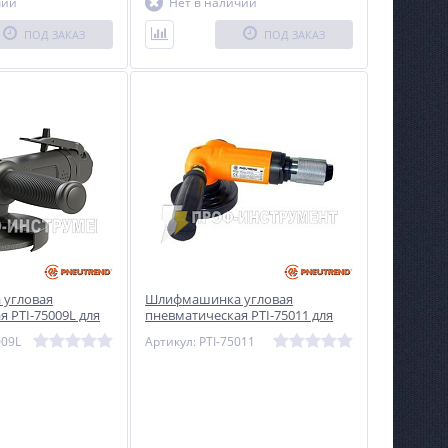
чии
Нет в наличии
ПОД ЗАКАЗ
ПОД ЗАКАЗ
угловая
Шлифмашинка угловая
 PTI-75009L для
пневматическая PTI-75011 для
ий эксплуатации
тяжелых условий эксплуатации
009L
Артикул: PTI-75011