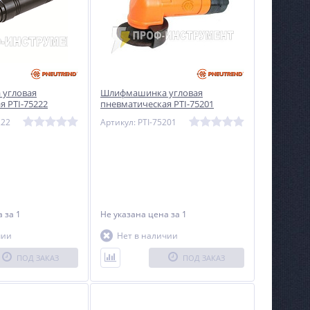
Ямобур-сваекрут,
Мини-погрузчик Муравей
манипулятор STRONG S400
STRONG
угловая
Шлифмашинка угловая
я PTI-75222
пневматическая PTI-75201
Не указана цена
Не указана цена
222
Артикул: PTI-75201
на
за 1
Не указана цена
за 1
чии
Нет в наличии
ПОД ЗАКАЗ
ПОД ЗАКАЗ