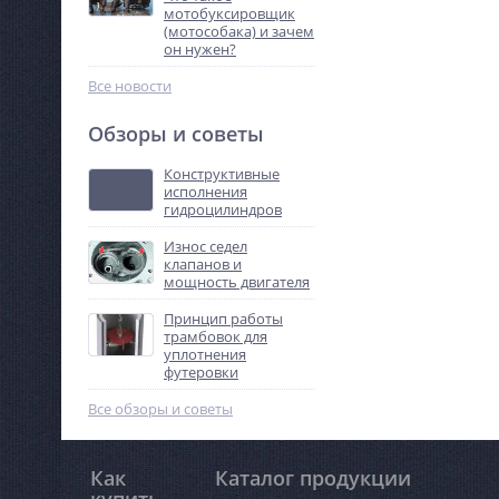
мотобуксировщик
(мотособака) и зачем
он нужен?
Все новости
Обзоры и советы
Конструктивные
исполнения
гидроцилиндров
Износ седел
клапанов и
мощность двигателя
Принцип работы
трамбовок для
уплотнения
футеровки
Все обзоры и советы
Как
Каталог продукции