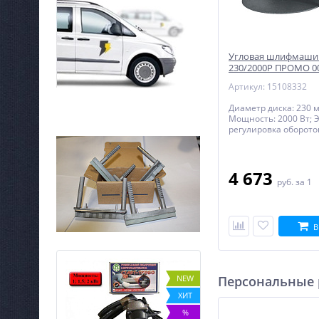
Угловая шлифмаши
230/2000Р ПРОМО 0
Артикул: 15108332
Диаметр диска: 230 
Мощность: 2000 Вт; Э
регулировка оборотов
Быстрозажимная гайк
Суперфланец: нет
4 673
руб.
за 1
В
NEW
NEW
Персональные
ХИТ
ХИТ
%
%