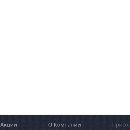
Акции
О Компании
Присо