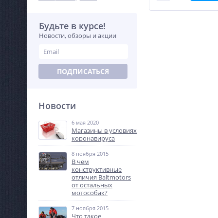
Будьте в курсе!
Новости, обзоры и акции
ПОДПИСАТЬСЯ
Новости
6 мая 2020
Магазины в условиях
коронавируса
8 ноября 2015
В чем
конструктивные
отличия Baltmotors
от остальных
мотособак?
7 ноября 2015
Что такое