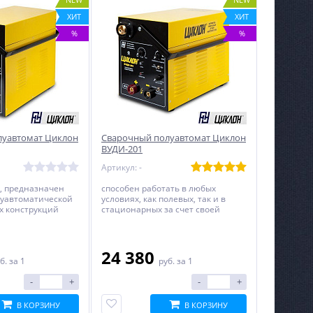
ХИТ
ХИТ
%
%
Сварочный инвертор
Электроподогреватель
Linkor ВД–200И
«Старт-Турбо» «Универсал»
№1
16 819
4 299
руб.
руб.
луавтомат Циклон
Сварочный полуавтомат Циклон
ВУДИ-201
Артикул: -
, предназначен
способен работать в любых
луавтоматической
условиях, как полевых, так и в
х конструкций
стационарных за счет своей
5 до 6 мм
высокой мобильности
24 380
б.
за 1
руб.
за 1
-
+
-
+
В КОРЗИНУ
В КОРЗИНУ