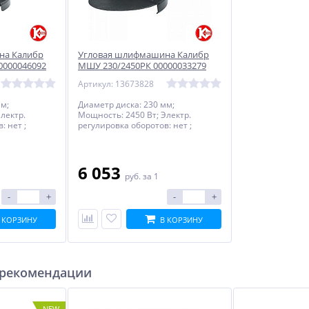
на Калибр
Угловая шлифмашина Калибр
0000046092
МШУ 230/2450РК 00000033279
Артикул: 13673828
мм;
Диаметр диска: 230 мм;
лектр.
Мощность: 2450 Вт; Электр.
: нет ;
регулировка оборотов: нет ;
а SDS: нет ;
Быстрозажимная гайка SDS: нет ;
Суперфланец: нет
6 053
руб.
за 1
-
+
-
+
 КОРЗИНУ
В КОРЗИНУ
 рекомендации
NEW
NEW
NEW
ХИТ
ХИТ
%
%
%
NEW