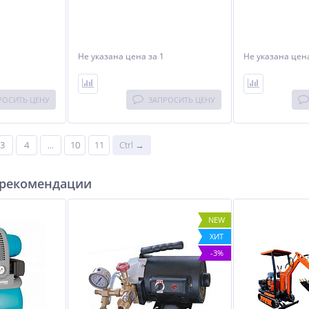
Не указана цена
за 1
Не указана це
РОСИТЬ ЦЕНУ
ЗАПРОСИТЬ ЦЕНУ
3
4
...
10
11
Ctrl →
 рекомендации
NEW
ХИТ
-3%