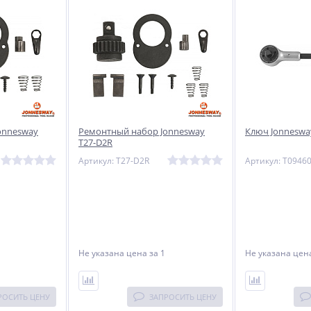
onnesway
Ремонтный набор Jonnesway
Ключ Jonneswa
T27-D2R
Артикул: T27-D2R
Артикул: T0946
Не указана цена
за 1
Не указана це
РОСИТЬ ЦЕНУ
ЗАПРОСИТЬ ЦЕНУ