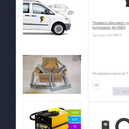
Пневмогайковерт у
Jonnesway JAI-0963
Артикул: JAI-0963
Не указана цена
за 1
ЗАП
%
NEW
ХИТ
%