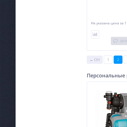
Не указана цена
за 1
ЗАП
← Ctrl
1
2
Персональные