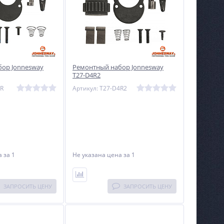
ор Jonnesway
Ремонтный набор Jonnesway
T27-D4R2
6R
Артикул: T27-D4R2
на
за 1
Не указана цена
за 1
ЗАПРОСИТЬ ЦЕНУ
ЗАПРОСИТЬ ЦЕНУ