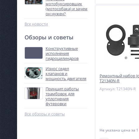
мотобуксировщик
(мотособака) и зачем
он нужен?
Все новости
Обзоры и советы
Конструктивные
исполнения
гидроцилиндров
Износ седел
клапанов и
Ремонтный набор J
мощность двигателя
T21340N-R
Принцип работы
Артикул: T21340N-R
трамбовок для
уплотнения
футеровки
Все обзоры и советы
Не указана цена
за 1