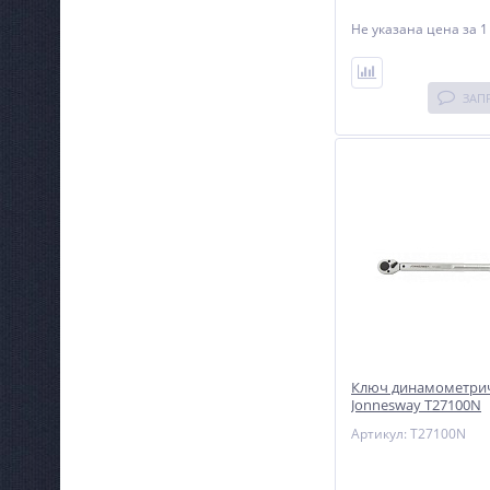
Не указана цена
за 1
ЗАП
Ключ динамометри
Jonnesway T27100N
Артикул: T27100N