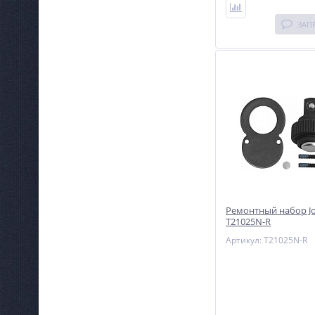
ЗАП
Ремонтный набор J
T21025N-R
Артикул: T21025N-R