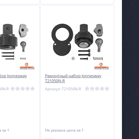
ор Jonnesway
Ремонтный набор Jonnesway
T21050N-R
00N-R
Артикул: T21050N-R
на
за 1
Не указана цена
за 1