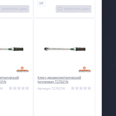
ЗАПРОСИТЬ ЦЕНУ
ЗАПРОСИТЬ ЦЕНУ
етрический
Ключ динамометрический
031N
Jonnesway T27021N
1N
Артикул: T27021N