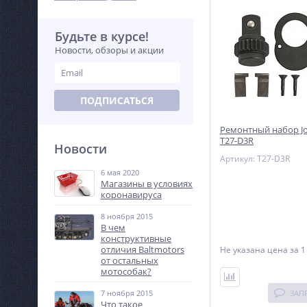
Будьте в курсе!
Новости, обзоры и акции
ПОДПИСАТЬСЯ
Ремонтный набор J
T27-D3R
Новости
Артикул: T27-D3R
6 мая 2020
Магазины в условиях
коронавируса
8 ноября 2015
В чем
конструктивные
отличия Baltmotors
Не указана цена
за 1
от остальных
мотособак?
7 ноября 2015
ЗАП
Что такое