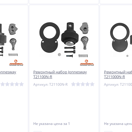
onnesway
Ремонтный набор Jonnesway
Ремонтный наб
T21100N-R
T211000N-R
Артикул: T21100N-R
Артикул: T2110
Не указана цена
за 1
Не указана це