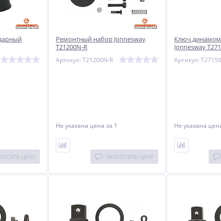
дарный
Ремонтный набор Jonnesway
Ключ динамом
T21200N-R
Jonnesway T27
Артикул: T21200N-R
Артикул: T2715
Не указана цена
за 1
Не указана це
РОСИТЬ ЦЕНУ
ЗАПРОСИТЬ ЦЕНУ
NEW
NEW
NEW
ХИТ
ХИТ
%
%
%