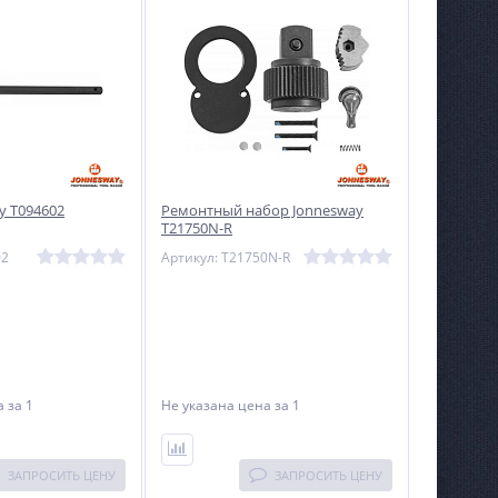
y T094602
Ремонтный набор Jonnesway
T21750N-R
02
Артикул: T21750N-R
на
за 1
Не указана цена
за 1
ЗАПРОСИТЬ ЦЕНУ
ЗАПРОСИТЬ ЦЕНУ