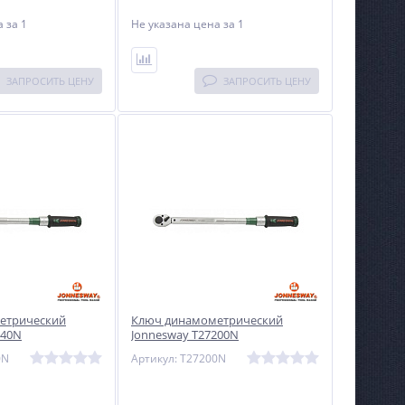
на
за 1
Не указана цена
за 1
ЗАПРОСИТЬ ЦЕНУ
ЗАПРОСИТЬ ЦЕНУ
етрический
Ключ динамометрический
340N
Jonnesway T27200N
0N
Артикул: T27200N