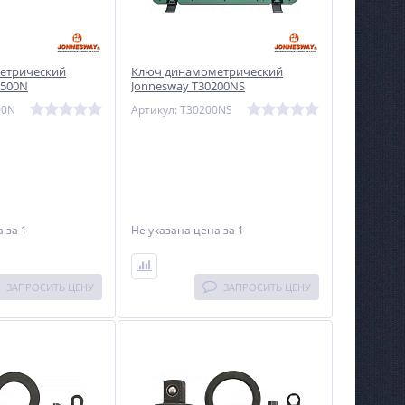
етрический
Ключ динамометрический
1500N
Jonnesway T30200NS
00N
Артикул: T30200NS
на
за 1
Не указана цена
за 1
ЗАПРОСИТЬ ЦЕНУ
ЗАПРОСИТЬ ЦЕНУ