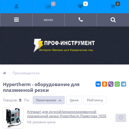
0
0
0
МЕНЮ
Производители
Hypertherm - оборудование для
плазменной резки
9
Товаров:
По
:
Умолчанию
Цене
Рейтингу
Аппарат для ручной/механизированной
плазменной резки Hypertherm Powermax 1650
Не указана цена