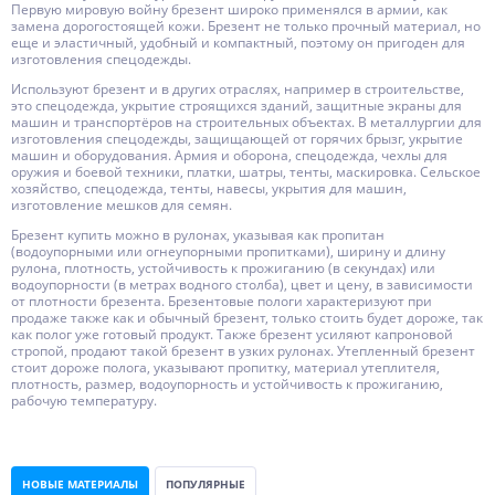
Первую мировую войну брезент широко применялся в армии, как
замена дорогостоящей кожи. Брезент не только прочный материал, но
еще и эластичный, удобный и компактный, поэтому он пригоден для
изготовления спецодежды.
Используют брезент и в других отраслях, например в строительстве,
это спецодежда, укрытие строящихся зданий, защитные экраны для
машин и транспортёров на строительных объектах. В металлургии для
изготовления спецодежды, защищающей от горячих брызг, укрытие
машин и оборудования. Армия и оборона, спецодежда, чехлы для
оружия и боевой техники, платки, шатры, тенты, маскировка. Сельское
хозяйство, спецодежда, тенты, навесы, укрытия для машин,
изготовление мешков для семян.
Брезент купить можно в рулонах, указывая как пропитан
(водоупорными или огнеупорными пропитками), ширину и длину
рулона, плотность, устойчивость к прожиганию (в секундах) или
водоупорности (в метрах водного столба), цвет и цену, в зависимости
от плотности брезента. Брезентовые пологи характеризуют при
продаже также как и обычный брезент, только стоить будет дороже, так
как полог уже готовый продукт. Также брезент усиляют капроновой
стропой, продают такой брезент в узких рулонах. Утепленный брезент
стоит дороже полога, указывают пропитку, материал утеплителя,
плотность, размер, водоупорность и устойчивость к прожиганию,
рабочую температуру.
НОВЫЕ МАТЕРИАЛЫ
ПОПУЛЯРНЫЕ