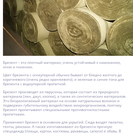
Брезент – это плотный материал, очень устойчивый к намоканию,
огню и гниению.
Цвет брезента с огнеупорной обычно бывает от бледно желтого до
коричневого (очень редко оранжевого), и зеленые и синие тона для
брезента с водоупорной пропиткой.
Брезент производят из парусины, которая состоит из природного
материала (лен, джут, хлопок), а также из синтетических материалов.
Это биоразлагаемый материал на основе натуральных волокон и
подвержен губительному воздействию микроорганизмов, поэтому
брезент пропитывают специальными противогнилостны
ми
пропитками.
Применяют брезент в основном для укрытий. Сюда входят палатки,
тенты, рюкзаки. А также изготавливают из брезента прочную
спецодежду (плащи, куртки, костюмы, рукавицы, сапоги) и обувь. В