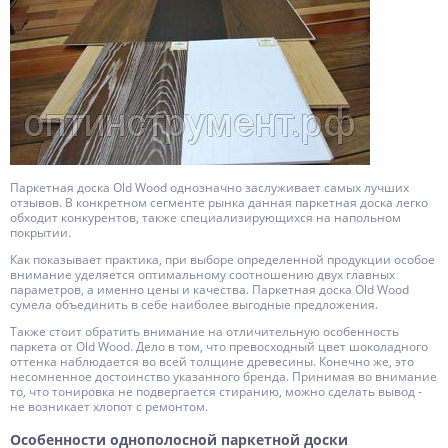
Паркетная доска Old Wood однозначно заслуживает самых лучших
отзывов. В конкретном сегменте рынка данная паркетная доска легко
обходит конкурентов, также специализирующихся на напольном
покрытии.
Как показывает практика, при выборе определенной продукции особое
внимание уделяется оптимальному соотношению двух главных
параметров, а именно цены и качества. Паркетная доска Old Wood
сумела объединить в себе наиболее выгодные предложения.
Также стоит обратить внимание на отличительную особенность
паркета от Old Wood. Дело в том, что превосходный цвет шоколадного
оттенка наблюдается во всей толщине древесины. Конечно же, это
несомненное достоинство указанного бренда. Принимая во внимание
то, что тонировка не подвергается стиранию, можно сделать вывод -
не возникает хлопот с ремонтом.
Особенности однополосной паркетной доски