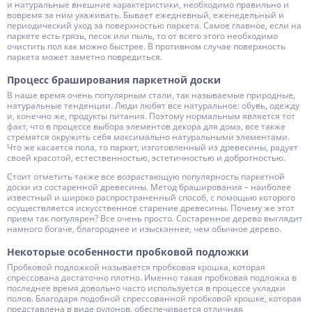
и натуральные внешние характеристики, необходимо правильно и
вовремя за ним ухаживать. Бывает ежедневный, еженедельный и
периодический уход за поверхностью паркета. Самое главное, если на
паркете есть грязь, песок или пыль, то от всего этого необходимо
очистить пол как можно быстрее. В противном случае поверхность
паркета может заметно повредиться.
Процесс браширования паркетной доски
В наше время очень популярным стали, так называемые природные,
натуральные тенденции. Люди любят все натуральное: обувь, одежду
и, конечно же, продукты питания. Поэтому нормальным является тот
факт, что в процессе выбора элементов декора для дома, все также
стремятся окружить себя максимально натуральными элементами.
Что же касается пола, то паркет, изготовленный из древесины, радует
своей красотой, естественностью, эстетичностью и добротностью.
Стоит отметить также все возрастающую популярность паркетной
доски из состаренной древесины. Метод браширования – наиболее
известный и широко распространенный способ, с помощью которого
осуществляется искусственное старение древесины. Почему же этот
прием так популярен? Все очень просто. Состаренное дерево выглядит
намного богаче, благороднее и изысканнее, чем обычное дерево.
Некоторые особенности пробковой подложки
Пробковой подложкой называется пробковая крошка, которая
спрессована достаточно плотно. Именно такая пробковая подложка в
последнее время довольно часто используется в процессе укладки
полов. Благодаря подобной спрессованной пробковой крошке, которая
представлена в виде рулонов, обеспечивается отличная