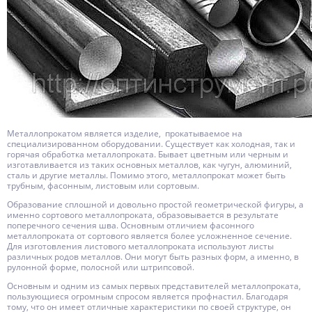
Металлопрокатом является изделие, прокатываемое на
специализированном оборудовании. Существует как холодная, так и
горячая обработка металлопроката. Бывает цветным или черным и
изготавливается из таких основных металлов, как чугун, алюминий,
сталь и другие металлы. Помимо этого, металлопрокат может быть
трубным, фасонным, листовым или сортовым.
Образование сплошной и довольно простой геометрической фигуры, а
именно сортового металлопроката, образовывается в результате
поперечного сечения шва. Основным отличием фасонного
металлопроката от сортового является более усложненное сечение.
Для изготовления листового металлопроката используют листы
различных родов металлов. Они могут быть разных форм, а именно, в
рулонной форме, полосной или штрипсовой.
Основным и одним из самых первых представителей металлопроката,
пользующиеся огромным спросом является профнастил. Благодаря
тому, что он имеет отличные характеристики по своей структуре, он